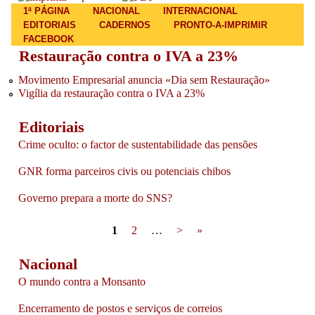
Main menu
1ª PÁGINA
NACIONAL
INTERNACIONAL
EDITORIAIS
CADERNOS
PRONTO-A-IMPRIMIR
FACEBOOK
Restauração contra o IVA a 23%
Movimento Empresarial anuncia «Dia sem Restauração»
Vigília da restauração contra o IVA a 23%
Editoriais
Crime oculto: o factor de sustentabilidade das pensões
GNR forma parceiros civis ou potenciais chibos
Governo prepara a morte do SNS?
Pages
1
2
…
>
»
Nacional
O mundo contra a Monsanto
Encerramento de postos e serviços de correios