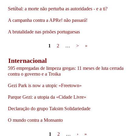
Setúbal: a morte não perturba as autoridades - e a ti?
A campanha contra a APRe! não passará!
A brutalidade nas prisões portuguesas
Pages
1
2
…
>
»
Internacional
595 empregadas de limpeza gregas: 11 meses de luta cerrada
contra o governo e a Troika
Gezi Park is now a utopic «Freetown»
Parque Gezi: a utopia da «Cidade Livre»
Declaração do grupo Taksim Solidariedade
O mundo contra a Monsanto
Pages
1
2
…
›
»