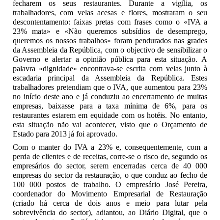
fecharem os seus restaurantes. Durante a vigília, os
trabalhadores, com velas acesas e flores, mostraram o seu
descontentamento: faixas pretas com frases como o «IVA a
23% mata» e «Não queremos subsídios de desemprego,
queremos os nossos trabalhos» foram pendurados nas grades
da Assembleia da República, com o objectivo de sensibilizar o
Governo e alertar a opinião pública para esta situação. A
palavra «dignidade» encontrava-se escrita com velas junto à
escadaria principal da Assembleia da República. Estes
trabalhadores pretendiam que o IVA, que aumentou para 23%
no início deste ano e já conduziu ao encerramento de muitas
empresas, baixasse para a taxa mínima de 6%, para os
restaurantes estarem em equidade com os hotéis. No entanto,
esta situação não vai acontecer, visto que o Orçamento de
Estado para 2013 já foi aprovado.
Com o manter do IVA a 23% e, consequentemente, com a
perda de clientes e de receitas, corre-se o risco de, segundo os
empresários do sector, serem encerradas cerca de 40 000
empresas do sector da restauração, o que conduz ao fecho de
100 000 postos de trabalho. O empresário José Pereira,
coordenador do Movimento Empresarial de Restauração
(criado há cerca de dois anos e meio para lutar pela
sobrevivência do sector), adiantou, ao Diário Digital, que o