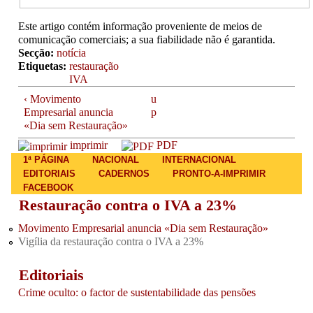
Este artigo contém informação proveniente de meios de
comunicação comerciais; a sua fiabilidade não é garantida.
Secção:
notícia
Etiquetas:
restauração
IVA
‹ Movimento
u
Empresarial anuncia
p
«Dia sem Restauração»
imprimir
PDF
Main menu
1ª PÁGINA
NACIONAL
INTERNACIONAL
EDITORIAIS
CADERNOS
PRONTO-A-IMPRIMIR
FACEBOOK
Restauração contra o IVA a 23%
Movimento Empresarial anuncia «Dia sem Restauração»
Vigília da restauração contra o IVA a 23%
Editoriais
Crime oculto: o factor de sustentabilidade das pensões