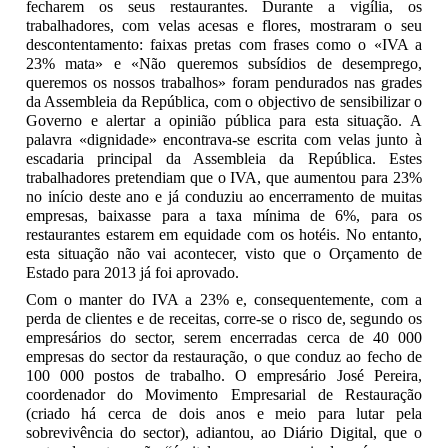
fecharem os seus restaurantes. Durante a vigília, os
trabalhadores, com velas acesas e flores, mostraram o seu
descontentamento: faixas pretas com frases como o «IVA a
23% mata» e «Não queremos subsídios de desemprego,
queremos os nossos trabalhos» foram pendurados nas grades
da Assembleia da República, com o objectivo de sensibilizar o
Governo e alertar a opinião pública para esta situação. A
palavra «dignidade» encontrava-se escrita com velas junto à
escadaria principal da Assembleia da República. Estes
trabalhadores pretendiam que o IVA, que aumentou para 23%
no início deste ano e já conduziu ao encerramento de muitas
empresas, baixasse para a taxa mínima de 6%, para os
restaurantes estarem em equidade com os hotéis. No entanto,
esta situação não vai acontecer, visto que o Orçamento de
Estado para 2013 já foi aprovado.
Com o manter do IVA a 23% e, consequentemente, com a
perda de clientes e de receitas, corre-se o risco de, segundo os
empresários do sector, serem encerradas cerca de 40 000
empresas do sector da restauração, o que conduz ao fecho de
100 000 postos de trabalho. O empresário José Pereira,
coordenador do Movimento Empresarial de Restauração
(criado há cerca de dois anos e meio para lutar pela
sobrevivência do sector), adiantou, ao Diário Digital, que o