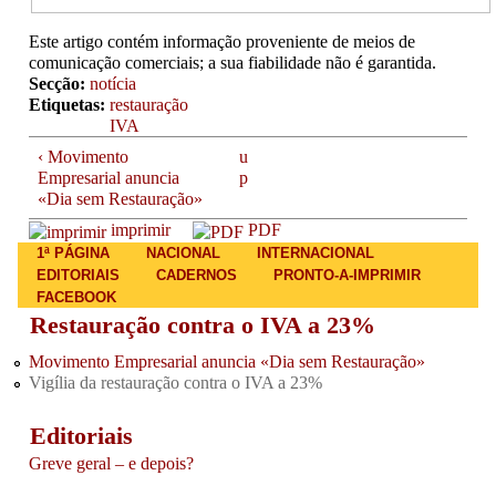
Este artigo contém informação proveniente de meios de
comunicação comerciais; a sua fiabilidade não é garantida.
Secção:
notícia
Etiquetas:
restauração
IVA
‹ Movimento
u
Empresarial anuncia
p
«Dia sem Restauração»
imprimir
PDF
Main menu
1ª PÁGINA
NACIONAL
INTERNACIONAL
EDITORIAIS
CADERNOS
PRONTO-A-IMPRIMIR
FACEBOOK
Restauração contra o IVA a 23%
Movimento Empresarial anuncia «Dia sem Restauração»
Vigília da restauração contra o IVA a 23%
Editoriais
Greve geral – e depois?