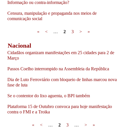
Informação ou contra-informação?
Censura, manipulação e propaganda nos meios de
comunicação social
Pages
«
<
…
2
3
>
»
Nacional
Cidadãos organizam manifestações em 25 cidades para 2 de
Março
Passos Coelho interrompido na Assembleia da República
Dia de Luto Ferroviário com bloqueio de linhas marcou nova
fase de luta
Se o contentor do lixo aguenta, o BPI também
Plataforma 15 de Outubro convoca para hoje manifestação
contra o FMI e a Troika
Pages
«
<
…
2
3
…
>
»