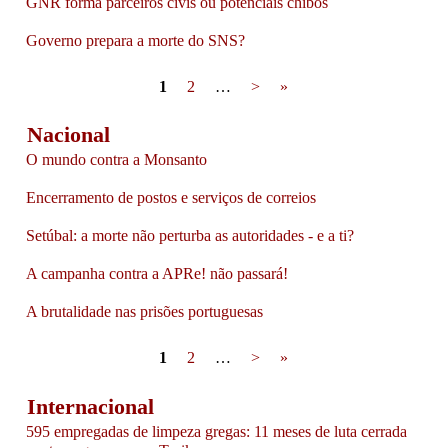
GNR forma parceiros civis ou potenciais chibos
Governo prepara a morte do SNS?
Pages
1
2
…
>
»
Nacional
O mundo contra a Monsanto
Encerramento de postos e serviços de correios
Setúbal: a morte não perturba as autoridades - e a ti?
A campanha contra a APRe! não passará!
A brutalidade nas prisões portuguesas
Pages
1
2
…
>
»
Internacional
595 empregadas de limpeza gregas: 11 meses de luta cerrada