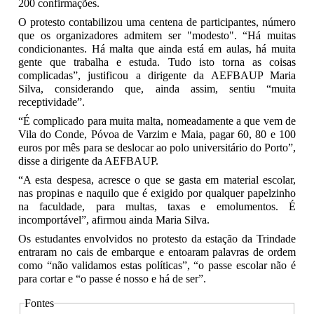
200 confirmações.
O protesto contabilizou uma centena de participantes, número
que os organizadores admitem ser "modesto". “Há muitas
condicionantes. Há malta que ainda está em aulas, há muita
gente que trabalha e estuda. Tudo isto torna as coisas
complicadas”, justificou a dirigente da AEFBAUP Maria
Silva, considerando que, ainda assim, sentiu “muita
receptividade”.
“É complicado para muita malta, nomeadamente a que vem de
Vila do Conde, Póvoa de Varzim e Maia, pagar 60, 80 e 100
euros por mês para se deslocar ao polo universitário do Porto”,
disse a dirigente da AEFBAUP.
“A esta despesa, acresce o que se gasta em material escolar,
nas propinas e naquilo que é exigido por qualquer papelzinho
na faculdade, para multas, taxas e emolumentos. É
incomportável”, afirmou ainda Maria Silva.
Os estudantes envolvidos no protesto da estação da Trindade
entraram no cais de embarque e entoaram palavras de ordem
como “não validamos estas políticas”, “o passe escolar não é
para cortar e “o passe é nosso e há de ser”.
Fontes