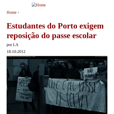
Jump to navigation
Home
›
You are here
Estudantes do Porto exigem
reposição do passe escolar
por
LA
18-10-2012