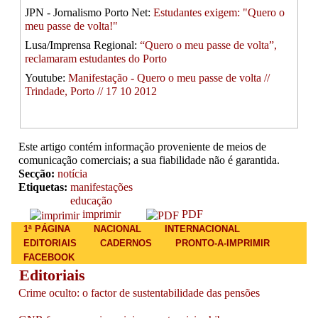
JPN - Jornalismo Porto Net:
Estudantes exigem: "Quero o
meu passe de volta!"
Lusa/Imprensa Regional:
“Quero o meu passe de volta”,
reclamaram estudantes do Porto
Youtube:
Manifestação - Quero o meu passe de volta //
Trindade, Porto // 17 10 2012
Este artigo contém informação proveniente de meios de
comunicação comerciais; a sua fiabilidade não é garantida.
Secção:
notícia
Etiquetas:
manifestações
educação
imprimir
PDF
Main menu
1ª PÁGINA
NACIONAL
INTERNACIONAL
EDITORIAIS
CADERNOS
PRONTO-A-IMPRIMIR
FACEBOOK
Editoriais
Crime oculto: o factor de sustentabilidade das pensões