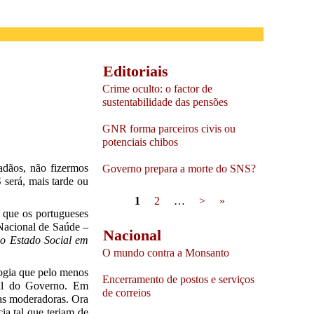
Editoriais
Crime oculto: o factor de
sustentabilidade das pensões
GNR forma parceiros civis ou
potenciais chibos
adãos, não fizermos
Governo prepara a morte do SNS?
 será, mais tarde ou
Pages
1
2
…
>
»
m que os portugueses
 Nacional de Saúde –
Nacional
 Estado Social em
O mundo contra a Monsanto
logia que pelo menos
Encerramento de postos e serviços
ital do Governo. Em
de correios
xas moderadoras. Ora
ia tal que teriam de