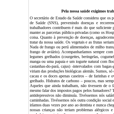
Pela nossa saúde exigimos trab
O secretário de Estado da Saúde considera que os p
de Saúde (SNS), prevenindo doenças e recorren
trabalhadores contribuem é mais do que suficiente 
manter as parcerias público-privadas (como os Hosp
coisa. Quanto à prevenção de doenças, agradecemo
tratar da nossa saúde. Os vegetais e as frutas seria
Nada de frango ou perú alimentados de milho transg
frango de aviário). Acompanharíamos sempre com um
legumes grelhados (courgettes, beringelas, cogum
manga ou uma papaia e um iogurte natural com floco
castanhas-do-pará, cajus) -intervalados com bagas-g
viriam das produções biológicas alemãs. Sumos, só d
cacau e os doces apenas caseiros – de farinhas e o
grelhado. Hidratos de carbono – poucos, mas sempre
Aqueles que ainda trabalham, não tivessem de o f
mesmo falar dos impostos pagos pelos fumadores? Ti
antidepressivos não diminuía. Tivéssemos nós salári
caminhadas. Tivéssemos nós outra condição social 
iríamos duas vezes por ano ao dentista e nunca che
nossas crianças não teriam problemas alérgicos 