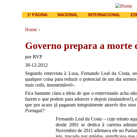
Main menu
1ª PÁGINA
NACIONAL
INTERNACIONAL
ED
Home
›
You are here
Governo prepara a morte
por
RVP
30-12-2012
Segundo entrevista à Lusa, Fernando Leal da Costa, se
qualquer coisa para reduzir o potencial de um dia sermo
mais cedo, insustentável».
Fica bastante clara a ideia de que o entrevistado acha n
fazem o que podem para adoecer e depois (malandros!), e
que por acaso já pagaram integralmente através dos seu
Portugal?
Fernando Leal da Costa – cujo retrato aqui
desde 2001 se dedica à carreira admini
Novembro de 2011 afirmava ele no Parlame
isto, trocado por miúdos, significava que