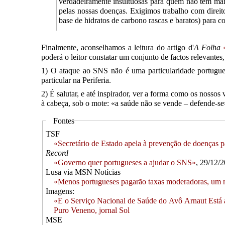
verdadeiramente insultuosas para quem não tem mai
pelas nossas doenças. Exigimos trabalho com dire
base de hidratos de carbono rascas e baratos) para c
Finalmente, aconselhamos a leitura do artigo d'
A Folha
poderá o leitor constatar um conjunto de factos relevante
1) O ataque ao SNS não é uma particularidade portugues
particular na Periferia.
2) É salutar, e até inspirador, ver a forma como os nossos 
à cabeça, sob o mote: «a saúde não se vende – defende-se
Fontes
TSF
«Secretário de Estado apela à prevenção de doenças 
Record
«Governo quer portugueses a ajudar o SNS»
, 29/12/
Lusa via MSN Notícias
«Menos portugueses pagarão taxas moderadoras, um m
Imagens:
«E o Serviço Nacional de Saúde do Avô Arnaut Está 
Puro Veneno, jornal Sol
MSE