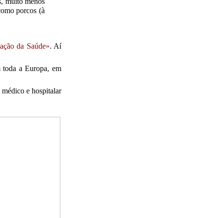
s, muito menos
como porcos (à
zação da Saúde»
. Aí
m toda a Europa, em
l médico e hospitalar