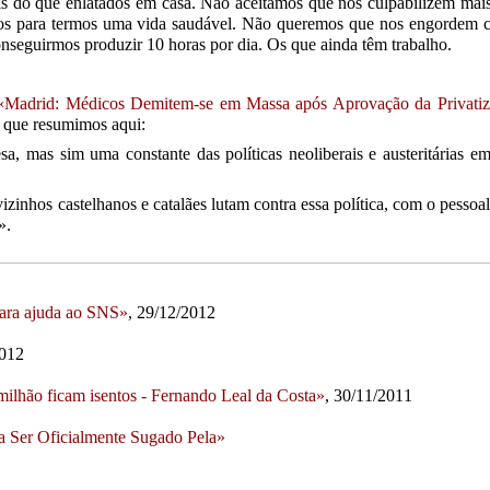
s do que enlatados em casa. Não aceitamos que nos culpabilizem mai
itos para termos uma vida saudável. Não queremos que nos engordem 
onseguirmos produzir 10 horas por dia. Os que ainda têm trabalho.
«Madrid: Médicos Demitem-se em Massa após Aprovação da Privati
s, que resumimos aqui:
a, mas sim uma constante das políticas neoliberais e austeritárias e
vizinhos castelhanos e catalães lutam contra essa política, com o pessoa
».
para ajuda ao SNS»
, 29/12/2012
2012
ilhão ficam isentos - Fernando Leal da Costa»
, 30/11/2011
a Ser Oficialmente Sugado Pela»