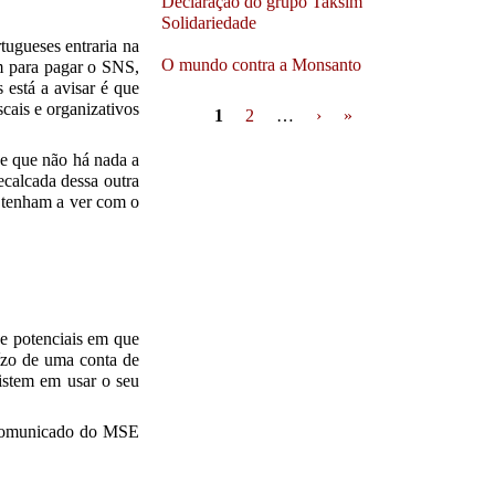
Declaração do grupo Taksim
Solidariedade
tugueses entraria na
O mundo contra a Monsanto
em para pagar o SNS,
 está a avisar é que
Pages
cais e organizativos
1
2
…
›
»
de que não há nada a
calcada dessa outra
s tenham a ver com o
de potenciais em que
ízo de uma conta de
sistem em usar o seu
m comunicado do MSE