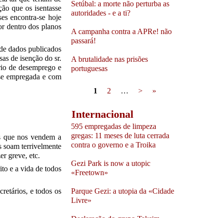
Setúbal: a morte não perturba as
ção que os isentasse
autoridades - e a ti?
es encontra-se hoje
or dentro dos planos
A campanha contra a APRe! não
passará!
 de dados publicados
as de isenção do sr.
A brutalidade nas prisões
ário de desemprego e
portuguesas
-se empregada e com
Pages
1
2
…
>
»
Internacional
595 empregadas de limpeza
gregas: 11 meses de luta cerrada
as que nos vendem a
contra o governo e a Troika
s soam terrivelmente
er greve, etc.
Gezi Park is now a utopic
to e a vida de todos
«Freetown»
retários, e todos os
Parque Gezi: a utopia da «Cidade
Livre»