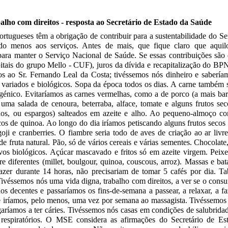
alho com direitos - resposta ao Secretário de Estado da Saúde
ortugueses têm a obrigação de contribuir para a sustentabilidade do S
do menos aos serviços. Antes de mais, que fique claro que aqui
para manter o Serviço Nacional de Saúde. Se essas contribuições são 
itais do grupo Mello - CUF), juros da dívida e recapitalização do BPN
s ao Sr. Fernando Leal da Costa; tivéssemos nós dinheiro e saberí
m variados e biológicos. Sopa da época todos os dias. A carne também s
énico. Evitaríamos as carnes vermelhas, como a de porco (a mais bara
a salada de cenoura, beterraba, alface, tomate e alguns frutos sec
elos, ou espargos) salteados em azeite e alho. Ao pequeno-almoço 
s de quinoa. Ao longo do dia iríamos petiscando alguns frutos secos 
oji e cranberries. O fiambre seria todo de aves de criação ao ar livre
e fruta natural. Pão, só de vários cereais e várias sementes. Chocolat
vos biológicos. Açúcar mascavado e fritos só em azeite virgem. Peixe
 diferentes (millet, boulgour, quinoa, couscous, arroz). Massas e bat
azer durante 14 horas, não precisariam de tomar 5 cafés por dia. 
véssemos nós uma vida digna, trabalho com direitos, a ver se o consu
os decentes e passaríamos os fins-de-semana a passear, a relaxar, a fa
e iríamos, pelo menos, uma vez por semana ao massagista. Tivéssemos 
garíamos a ter cáries. Tivéssemos nós casas em condições de salubrida
e respiratórios. O MSE considera as afirmações do Secretário de E