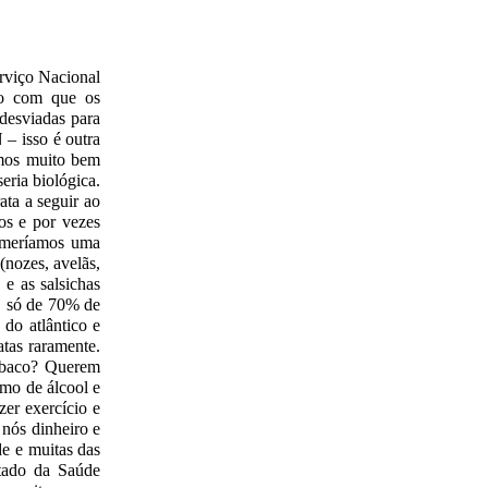
erviço Nacional
lo com que os
desviadas para
 – isso é outra
amos muito bem
eria biológica.
ta a seguir ao
os e por vezes
comeríamos uma
(nozes, avelãs,
 e as salsichas
e, só de 70% de
 do atlântico e
atas raramente.
Tabaco? Querem
mo de álcool e
zer exercício e
nós dinheiro e
de e muitas das
stado da Saúde