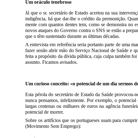
Um oráculo tenebroso
Já que o sr. secretário de Estado acertou na sua interve
indigência, há que dar-lhe o crédito da premonição. Qua
mente com quantos dentes tem, como se demonstra no estu
novos ataques do Governo contra o SNS se estão a prepar
que o têm sustentado durante as últimas décadas.
A entrevista em referência seria portanto parte de uma m
fazer senão abrir mão do Serviço Nacional de Saúde e q
feita a propósito da dívida pública, cuja culpa também fo
assunto. Ficamos avisados.
Um curioso conceito: «o potencial de um dia sermos d
Esta pérola do secretário de Estado da Saúde provocou-n
nunca pensamos, infelizmente. Por exemplo, o potencial
largas centenas ou milhares de euros na agência funerári
potencial de morrer.
Sobre os artifícios que os portugueses usam para cumpr
(Movimento Sem Emprego):