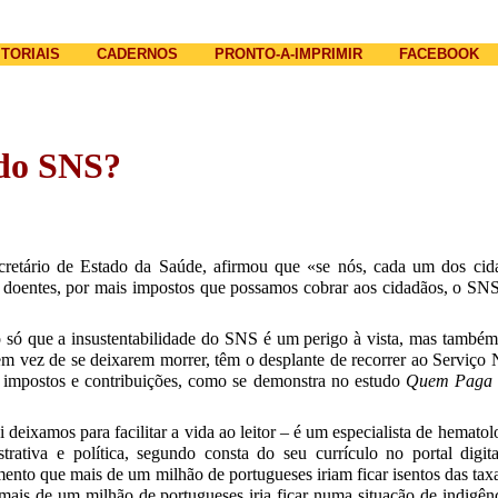
Jump to navigation
ITORIAIS
CADERNOS
PRONTO-A-IMPRIMIR
FACEBOOK
 do SNS?
cretário de Estado da Saúde, afirmou que «se nós, cada um dos cid
s doentes, por mais impostos que possamos cobrar aos cidadãos, o SNS
ão só que a insustentabilidade do SNS é um perigo à vista, mas també
m vez de se deixarem morrer, têm o desplante de recorrer ao Serviço
s impostos e contribuições, como se demonstra no estudo
Quem Paga o
 deixamos para facilitar a vida ao leitor – é um especialista de hemato
strativa e política, segundo consta do seu currículo no portal dig
nto que mais de um milhão de portugueses iriam ficar isentos das ta
 mais de um milhão de portugueses iria ficar numa situação de indigênc