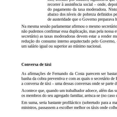
recorrer à assistência social – onde, dep
do pagamento da taxa moderadora. Nisto 
abaixo dos níveis de pobreza definidos pe
de austeridade que o Governo preparava h
Na mesma sessão parlamentar afirmou o mesmo secretário qu
não pudemos confirmar essa duplicação, mas pela nossa es
secretário) as taxas moderadoras devem estar a render m
redução do consumo interno arquitectado pelo Governo, 
um salário igual ou superior ao mínimo nacional.
Conversa de táxi
As afirmações de Fernando da Costa parecem ser bastan
banha da cobra preventiva e com as quais o secretário de E
a conversa de táxi – uma dessas conversas onde se parte do
Acontece que, quando um trabalhador adoece, além das sua
os membros do seu agregado familiar, arrisca-se (no caso d
Em suma, seria bastante profiláctico (sobretudo para a mai
ministros, passassem a escolher melhor os táxis onde col