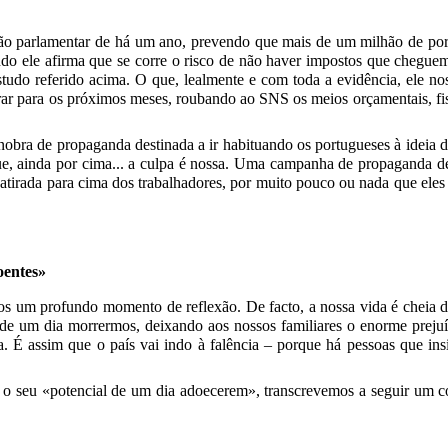
nção parlamentar de há um ano, prevendo que mais de um milhão de por
ndo ele afirma que se corre o risco de não haver impostos que chegu
do referido acima. O que, lealmente e com toda a evidência, ele nos
ar para os próximos meses, roubando ao SNS os meios orçamentais, fis
anobra de propaganda destinada a ir habituando os portugueses à ideia 
ue, ainda por cima... a culpa é nossa. Uma campanha de propaganda de
i atirada para cima dos trabalhadores, por muito pouco ou nada que ele
oentes»
os um profundo momento de reflexão. De facto, a nossa vida é cheia 
 de um dia morrermos, deixando aos nossos familiares o enorme preju
a. É assim que o país vai indo à falência – porque há pessoas que in
ir o seu «potencial de um dia adoecerem», transcrevemos a seguir u