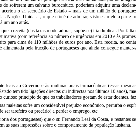
ois de sofrerem um calvário burocrático, poderiam adquirir uma declara
acertou o sr. secretário de Estado – mais de um milhão de portugues
las Nações Unidas –, o que não é de admirar, visto estar ele a par e p
á um ano atrás.
e a receita (das taxas moderadoras, supõe-se) iria duplicar. Por falta
timativa (com referência ao número de urgências em 2010 e às promess
uito para cima de 110 milhões de euros por ano. Esta receita, no cen
é alimentada pela fracção de portugueses que ainda consegue manter
te leais ao Governo e às multinacionais farmacêuticas (essas mesm
stado tem tido ligações directas ou indirectas nos últimos 10 anos), ma
 curioso princípio de que os trabalhadores gostam de estar doentes, faz
s maleitas sofre um considerável prejuízo económico, perturba o espíri
e ser tarefeiro ou precário) a perder o emprego, etc.
oria dos portugueses) que o sr. Fernando Leal da Costa, e restantes sec
hem as suas impressões sobre o comportamento da população lusitana.