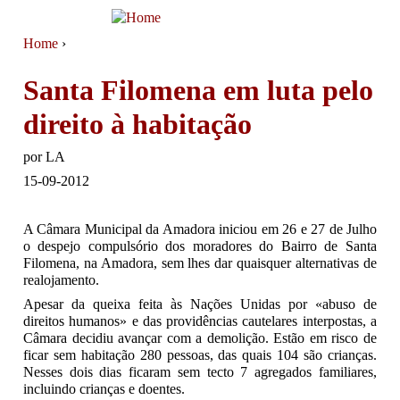
Jump to navigation
Home
›
You are here
Santa Filomena em luta pelo
direito à habitação
por
LA
15-09-2012
A Câmara Municipal da Amadora iniciou em 26 e 27 de Julho
o despejo compulsório dos moradores do Bairro de Santa
Filomena, na Amadora, sem lhes dar quaisquer alternativas de
realojamento.
Apesar da queixa feita às Nações Unidas por «abuso de
direitos humanos» e das providências cautelares interpostas, a
Câmara decidiu avançar com a demo­lição. Estão em risco de
ficar sem habitação 280 pes­soas, das quais 104 são crianças.
Nesses dois dias ficaram sem tecto 7 agregados familiares,
incluindo crianças e doentes.