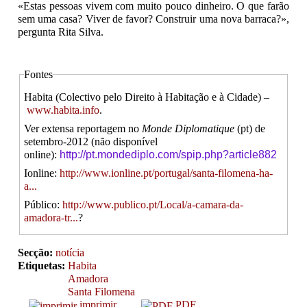
«Estas pessoas vivem com muito pouco dinheiro. O que farão
sem uma casa? Viver de favor? Construir uma nova barraca?»,
pergunta Rita Silva.
Fontes
Habita (Colectivo pelo Direito à Habitação e à Cidade) –
www.habita.info
.
Ver extensa reportagem no
Monde Diplomatique
(pt) de
setembro-2012 (não disponível
online):
http://pt.mondediplo.com/spip.
php?article882
Ionline:
http://www.ionline.pt/portugal/santa-filomena-ha-
a...
Público:
http://www.publico.pt/Local/a-camara-da-
amadora-tr...
?
Secção:
notícia
Etiquetas:
Habita
Amadora
Santa Filomena
imprimir
PDF