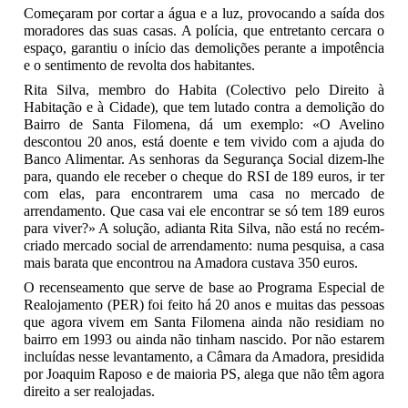
Começaram por cortar a água e a luz, provocando a saída dos
moradores das suas casas. A polícia, que entretanto cercara o
espaço, garantiu o início das demolições perante a impotência
e o sentimento de revolta dos habitantes.
Rita Silva, membro do Habita (Colectivo pelo Direito à
Habitação e à Cidade), que tem lutado contra a demolição do
Bairro de Santa Filomena, dá um exemplo: «O Avelino
descontou 20 anos, está doente e tem vivido com a ajuda do
Banco Alimentar. As senhoras da Segurança Social dizem-lhe
para, quando ele receber o cheque do RSI de 189 euros, ir ter
com elas, para encontrarem uma casa no mercado de
arrendamento. Que casa vai ele encontrar se só tem 189 euros
para viver?» A solução, adianta Rita Silva, não está no recém-
criado mercado social de arrendamento: numa pesquisa, a casa
mais barata que encontrou na Amadora custava 350 euros.
O recenseamento que serve de base ao Programa Especial de
Realojamento (PER) foi feito há 20 anos e muitas das pessoas
que agora vivem em Santa Filome­na ainda não residiam no
bairro em 1993 ou ainda não tinham nascido. Por não estarem
incluídas nesse levantamento, a Câmara da Amadora, presidida
por Joaquim Raposo e de maioria PS, alega que não têm agora
direito a ser realojadas.