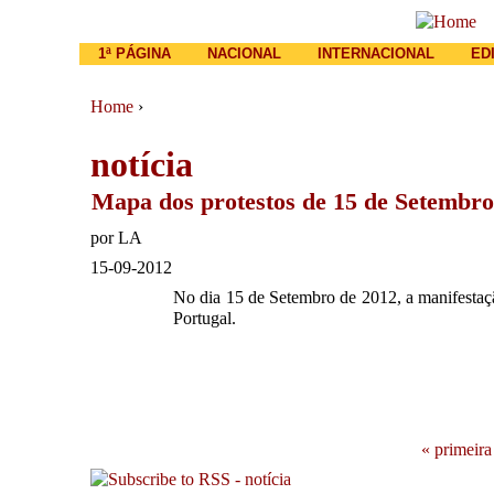
Main menu
1ª PÁGINA
NACIONAL
INTERNACIONAL
ED
Home
›
You are here
notícia
Mapa dos protestos de 15 de Setembro
por
LA
15-09-2012
No dia 15 de Setembro de 2012, a manifestaçã
Portugal.
Pages
« primeira