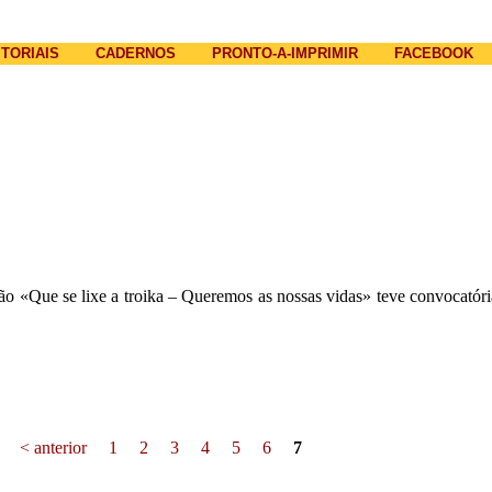
Jump to navigation
ITORIAIS
CADERNOS
PRONTO-A-IMPRIMIR
FACEBOOK
o «Que se lixe a troika – Queremos as nossas vidas» teve convocatór
< anterior
1
2
3
4
5
6
7