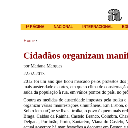
Main menu
1ª PÁGINA
NACIONAL
INTERNACIONAL
ED
Home
›
You are here
Cidadãos organizam manif
por
Mariana Marques
22-02-2013
2012 foi um ano que ficou marcado pelos protestos dos p
mais austeridade e cortes, em que o clima de consternação
saída da população à rua, em vários pontos do país, no p
Contra as medidas de austeridade impostas pela troika e
organizar várias manifestações simultâneas. Em Lisboa, o
Sob o lema «Que se lixe a troika, o povo é quem mais or
Braga, Caldas da Rainha, Castelo Branco, Coimbra, Chav
Delgada, Portimão, Porto, Santarém, Viana do Castelo, Vi
actual governo: há manifestações a decorrer em Boston e