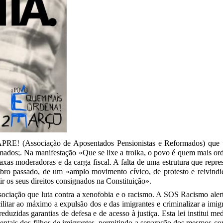
 APRE! (Associação de Aposentados Pensionistas e Reformados) que
ormados;. Na manifestação «Que se lixe a troika, o povo é quem mais o
taxas moderadoras e da carga fiscal. A falta de uma estrutura que repre
bro passado, de um «amplo movimento cívico, de protesto e reivind
tir os seus direitos consignados na Constituição».
iação que luta contra a xenofobia e o racismo. A SOS Racismo alerta
ilitar ao máximo a expulsão dos e das imigrantes e criminalizar a im
eduzidas garantias de defesa e de acesso à justiça. Esta lei institui me
amentais dos filhos de imigrantes, permitindo a separação dos mesmos 