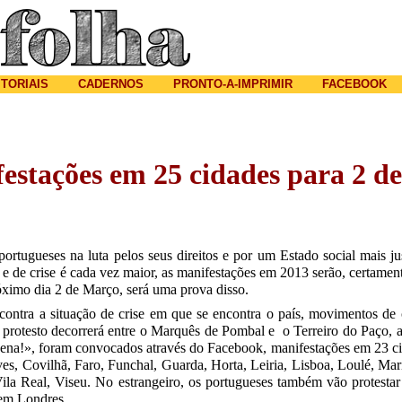
Jump to navigation
ITORIAIS
CADERNOS
PRONTO-A-IMPRIMIR
FACEBOOK
estações em 25 cidades para 2 d
ortugueses na luta pelos seus direitos e por um Estado social mais j
 e de crise é cada vez maior, as manifestações em 2013 serão, certamen
róximo dia 2 de Março, será uma prova disso.
 contra a situação de crise em que se encontra o país, movimentos de
 protesto decorrerá entre o Marquês de Pombal e o Terreiro do Paço, a 
dena!», foram convocados através do Facebook, manifestações em 23 ci
es, Covilhã, Faro, Funchal, Guarda, Horta, Leiria, Lisboa, Loulé, Ma
la Real, Viseu. No estrangeiro, os portugueses também vão protestar 
 em Londres.