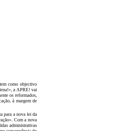
 tem como objectivo
rdena!», a APRE! vai
sente os reformados,
icação, à margem de
 para a nova lei da
igração». Com a nova
didas administrativas
como consequência do