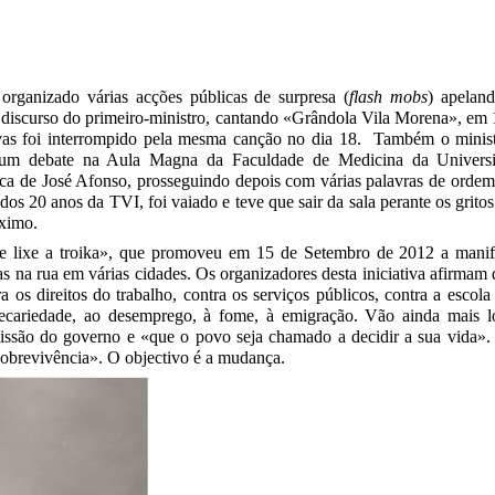
rganizado várias acções públicas de surpresa (
flash mobs
) apeland
discurso do primeiro-ministro, cantando «Grândola Vila Morena», em 
vas foi interrompido pela mesma canção no dia 18. Também o minis
num debate na Aula Magna da Faculdade de Medicina da Universi
ca de José Afonso, prosseguindo depois com várias palavras de ordem
s 20 anos da TVI, foi vaiado e teve que sair da sala perante os gritos
ximo.
e lixe a troika», que promoveu em 15 de Setembro de 2012 a manif
 na rua em várias cidades. Os organizadores desta iniciativa afirma
s direitos do trabalho, contra os serviços públicos, contra a escola
recariedade, ao desemprego, à fome, à emigração. Vão ainda mais 
issão do governo e «que o povo seja chamado a decidir a sua vida».
sobrevivência». O objectivo é a mudança.