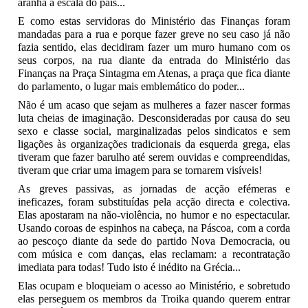
aranha à escala do país...
E como estas servidoras do Ministério das Finanças foram
mandadas para a rua e porque fazer greve no seu caso já não
fazia sentido, elas decidiram fazer um muro humano com os
seus corpos, na rua diante da entrada do Ministério das
Finanças na Praça Sintagma em Atenas, a praça que fica diante
do parlamento, o lugar mais emblemático do poder...
Não é um acaso que sejam as mulheres a fazer nascer formas
luta cheias de imaginação. Desconsideradas por causa do seu
sexo e classe social, marginalizadas pelos sindicatos e sem
ligações às organizações tradicionais da esquerda grega, elas
tiveram que fazer barulho até serem ouvidas e compreendidas,
tiveram que criar uma imagem para se tornarem visíveis!
As greves passivas, as jornadas de acção efémeras e
ineficazes, foram substituídas pela acção directa e colectiva.
Elas apostaram na não-violência, no humor e no espectacular.
Usando coroas de espinhos na cabeça, na Páscoa, com a corda
ao pescoço diante da sede do partido Nova Democracia, ou
com música e com danças, elas reclamam: a recontratação
imediata para todas! Tudo isto é inédito na Grécia...
Elas ocupam e bloqueiam o acesso ao Ministério, e sobretudo
elas perseguem os membros da Troika quando querem entrar