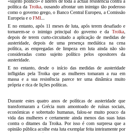
«sujeito político» e líderes de toda a actual resistência contra a
política da
Troïka
, ousando afrontar um inimigo tão poderoso
como o governo grego, o Banco Central Europeu, a Comissão
Europeia e o
FMI
...
E no entanto, após 11 meses de luta, após terem desafiado e
tornarem-se o inimigo principal do governo e da
Troïka
,
depois de terem curto-circuitado a aplicação de medidas de
austeridade, depois de uma presença mediática na cena
política, as empregadas de limpeza em luta ainda não são
consideradas como sujeito político pelos opositores da
austeridade.
E no entanto, desde o início das medidas de austeridade
infligidas pela Troika que as mulheres tomaram a rua em
massa e a sua resistência parece ter uma dinâmica muito
própria e rica de lições políticas.
Durante estes quatro anos de políticas de austeridade que
transformaram a Grécia num amontoado de ruínas sociais,
económicas e sobretudo humanas, falou-se muito pouco da
vida das mulheres e certamente ainda menos das suas lutas
contra o ditames da Troika. Por isso é com surpresa que a
opinião pública acolhe esta luta exemplar feita inteiramente por