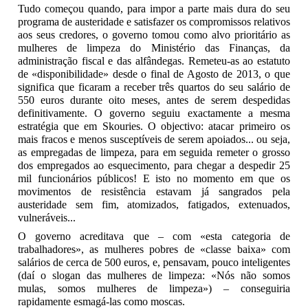
Tudo começou quando, para impor a parte mais dura do seu
programa de austeridade e satisfazer os compromissos relativos
aos seus credores, o governo tomou como alvo prioritário as
mulheres de limpeza do Ministério das Finanças, da
administração fiscal e das alfândegas. Remeteu-as ao estatuto
de «disponibilidade» desde o final de Agosto de 2013, o que
significa que ficaram a receber três quartos do seu salário de
550 euros durante oito meses, antes de serem despedidas
definitivamente. O governo seguiu exactamente a mesma
estratégia que em Skouries. O objectivo: atacar primeiro os
mais fracos e menos susceptíveis de serem apoiados... ou seja,
as empregadas de limpeza, para em seguida remeter o grosso
dos empregados ao esquecimento, para chegar a despedir 25
mil funcionários públicos! E isto no momento em que os
movimentos de resistência estavam já sangrados pela
austeridade sem fim, atomizados, fatigados, extenuados,
vulneráveis...
O governo acreditava que – com «esta categoria de
trabalhadores», as mulheres pobres de «classe baixa» com
salários de cerca de 500 euros, e, pensavam, pouco inteligentes
(daí o slogan das mulheres de limpeza: «Nós não somos
mulas, somos mulheres de limpeza») – conseguiria
rapidamente esmagá-las como moscas.