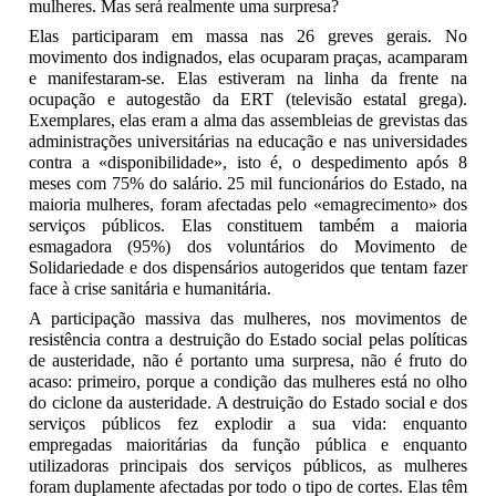
mulheres. Mas será realmente uma surpresa?
Elas participaram em massa nas 26 greves gerais. No
movimento dos indignados, elas ocuparam praças, acamparam
e manifestaram-se. Elas estiveram na linha da frente na
ocupação e autogestão da ERT (televisão estatal grega).
Exemplares, elas eram a alma das assembleias de grevistas das
administrações universitárias na educação e nas universidades
contra a «disponibilidade», isto é, o despedimento após 8
meses com 75% do salário. 25 mil funcionários do Estado, na
maioria mulheres, foram afectadas pelo «emagrecimento» dos
serviços públicos. Elas constituem também a maioria
esmagadora (95%) dos voluntários do Movimento de
Solidariedade e dos dispensários autogeridos que tentam fazer
face à crise sanitária e humanitária.
A participação massiva das mulheres, nos movimentos de
resistência contra a destruição do Estado social pelas políticas
de austeridade, não é portanto uma surpresa, não é fruto do
acaso: primeiro, porque a condição das mulheres está no olho
do ciclone da austeridade. A destruição do Estado social e dos
serviços públicos fez explodir a sua vida: enquanto
empregadas maioritárias da função pública e enquanto
utilizadoras principais dos serviços públicos, as mulheres
foram duplamente afectadas por todo o tipo de cortes. Elas têm