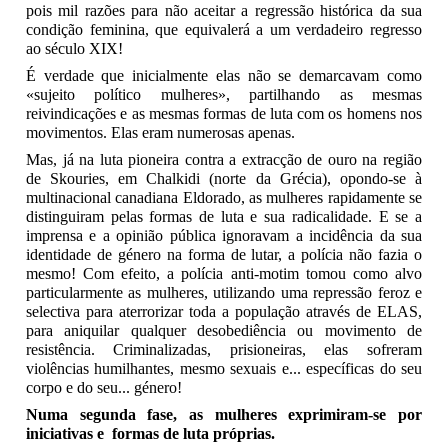
pois mil razões para não aceitar a regressão histórica da sua
condição feminina, que equivalerá a um verdadeiro regresso
ao século XIX!
É verdade que inicialmente elas não se demarcavam como
«sujeito político mulheres», partilhando as mesmas
reivindicações e as mesmas formas de luta com os homens nos
movimentos. Elas eram numerosas apenas.
Mas, já na luta pioneira contra a extracção de ouro na região
de Skouries, em Chalkidi (norte da Grécia), opondo-se à
multinacional canadiana Eldorado, as mulheres rapidamente se
distinguiram pelas formas de luta e sua radicalidade. E se a
imprensa e a opinião pública ignoravam a incidência da sua
identidade de género na forma de lutar, a polícia não fazia o
mesmo! Com efeito, a polícia anti-motim tomou como alvo
particularmente as mulheres, utilizando uma repressão feroz e
selectiva para aterrorizar toda a população através de ELAS,
para aniquilar qualquer desobediência ou movimento de
resistência. Criminalizadas, prisioneiras, elas sofreram
violências humilhantes, mesmo sexuais e... específicas do seu
corpo e do seu... género!
Numa segunda fase, as mulheres exprimiram-se por
iniciativas e formas de luta próprias.