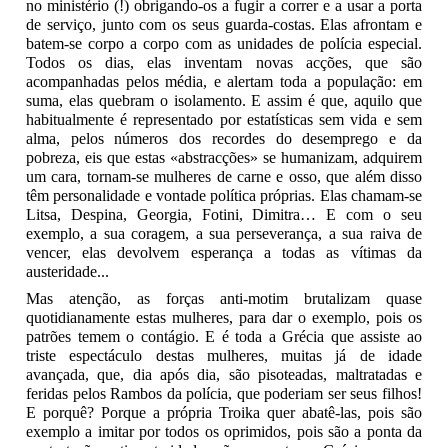
no ministério (!) obrigando-os a fugir a correr e a usar a porta
de serviço, junto com os seus guarda-costas. Elas afrontam e
batem-se corpo a corpo com as unidades de polícia especial.
Todos os dias, elas inventam novas acções, que são
acompanhadas pelos média, e alertam toda a população: em
suma, elas quebram o isolamento. E assim é que, aquilo que
habitualmente é representado por estatísticas sem vida e sem
alma, pelos números dos recordes do desemprego e da
pobreza, eis que estas «abstracções» se humanizam, adquirem
um cara, tornam-se mulheres de carne e osso, que além disso
têm personalidade e vontade política próprias. Elas chamam-se
Litsa, Despina, Georgia, Fotini, Dimitra… E com o seu
exemplo, a sua coragem, a sua perseverança, a sua raiva de
vencer, elas devolvem esperança a todas as vítimas da
austeridade...
Mas atenção, as forças anti-motim brutalizam quase
quotidianamente estas mulheres, para dar o exemplo, pois os
patrões temem o contágio. E é toda a Grécia que assiste ao
triste espectáculo destas mulheres, muitas já de idade
avançada, que, dia após dia, são pisoteadas, maltratadas e
feridas pelos Rambos da polícia, que poderiam ser seus filhos!
E porquê? Porque a própria Troika quer abatê-las, pois são
exemplo a imitar por todos os oprimidos, pois são a ponta da