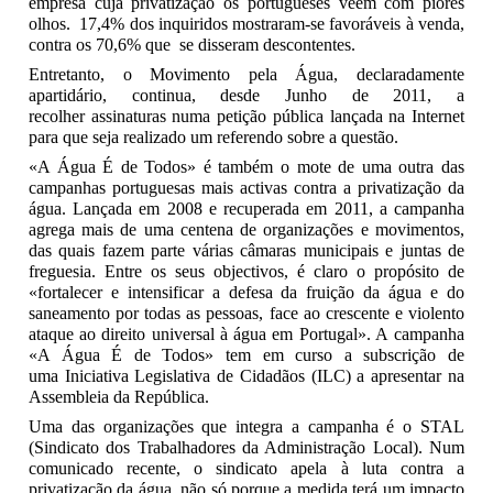
empresa cuja privatização os portugueses vêem com piores
olhos. 17,4% dos inquiridos mostraram-se favoráveis à venda,
contra os 70,6% que se disseram descontentes.
Entretanto, o Movimento pela Água, declaradamente
apartidário, continua, desde Junho de 2011, a
recolher assinaturas numa petição pública lançada na Internet
para que seja realizado um referendo sobre a questão.
«A Água É de Todos» é também o mote de uma outra das
campanhas portuguesas mais activas contra a privatização da
água. Lançada em 2008 e recuperada em 2011, a campanha
agrega mais de uma centena de organizações e movimentos,
das quais fazem parte várias câmaras municipais e juntas de
freguesia. Entre os seus objectivos, é claro o propósito de
«fortalecer e intensificar a defesa da fruição da água e do
saneamento por todas as pessoas, face ao crescente e violento
ataque ao direito universal à água em Portugal». A campanha
«A Água É de Todos» tem em curso a subscrição de
uma Iniciativa Legislativa de Cidadãos (ILC) a apresentar na
Assembleia da República.
Uma das organizações que integra a campanha é o STAL
(Sindicato dos Trabalhadores da Administração Local). Num
comunicado recente, o sindicato apela à luta contra a
privatização da água, não só porque a medida terá um impacto