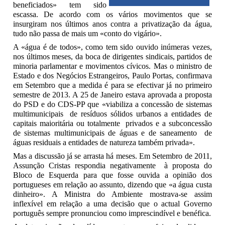
beneficiados» tem sido
escassa. De acordo com os vários movimentos que se
insurgiram nos últimos anos contra a privatização da água,
tudo não passa de mais um «conto do vigário».
A «água é de todos», como tem sido ouvido inúmeras vezes,
nos últimos meses, da boca de dirigentes sindicais, partidos de
minoria parlamentar e movimentos cívicos. Mas o ministro de
Estado e dos Negócios Estrangeiros, Paulo Portas, confirmava
em Setembro que a medida é para se efectivar já no primeiro
semestre de 2013. A 25 de Janeiro estava aprovada a proposta
do PSD e do CDS-PP que «viabiliza a concessão de sistemas
multimunicipais de resíduos sólidos urbanos a entidades de
capitais maioritária ou totalmente privados e a subconcessão
de sistemas multimunicipais de águas e de saneamento de
águas residuais a entidades de natureza também privada».
Mas a discussão já se arrasta há meses. Em Setembro de 2011,
Assunção Cristas respondia negativamente à proposta do
Bloco de Esquerda para que fosse ouvida a opinião dos
portugueses em relação ao assunto, dizendo que «a água custa
dinheiro». A Ministra do Ambiente mostrava-se assim
inflexível em relação a uma decisão que o actual Governo
português sempre pronunciou como imprescindível e benéfica.