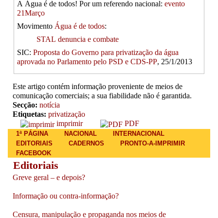
A Água é de todos! Por um referendo nacional:
evento
21Março
Movimento
Água é de todos
:
STAL denuncia e combate
SIC:
Proposta do Governo para privatização da água
aprovada no Parlamento pelo PSD e CDS-PP
, 25/1/2013
Este artigo contém informação proveniente de meios de
comunicação comerciais; a sua fiabilidade não é garantida.
Secção:
notícia
Etiquetas:
privatização
imprimir
PDF
Main menu
1ª PÁGINA
NACIONAL
INTERNACIONAL
EDITORIAIS
CADERNOS
PRONTO-A-IMPRIMIR
FACEBOOK
Editoriais
Greve geral – e depois?
Informação ou contra-informação?
Censura, manipulação e propaganda nos meios de