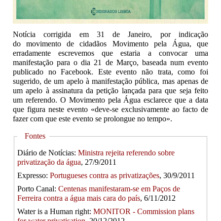
Notícia corrigida em 31 de Janeiro, por indicação
do movimento de cidadãos Movimento pela Água, que
erradamente escrevemos que estaria a convocar uma
manifestação para o dia 21 de Março, baseada num evento
publicado no Facebook. Este evento não trata, como foi
sugerido, de um apelo à manifestação pública, mas apenas de
um apelo à assinatura da petição lançada para que seja feito
um referendo. O Movimento pela Água esclarece que a data
que figura neste evento «deve-se exclusivamente ao facto de
fazer com que este evento se prolongue no tempo».
Hide
Fontes
Diário de Notícias:
Ministra rejeita referendo sobre
privatização da água
, 27/9/2011
Expresso:
Portugueses contra as privatizações
, 30/9/2011
Porto Canal:
Centenas manifestaram-se em Paços de
Ferreira contra a água mais cara do país
, 6/11/2012
Water is a Human right:
MONITOR - Commission plans
for water privatisation
, 20/12/2012