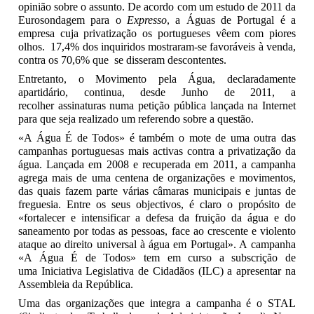
opinião sobre o assunto. De acordo com um estudo de 2011 da
Eurosondagem para o
Expresso
, a Águas de Portugal é a
empresa cuja privatização os portugueses vêem com piores
olhos. 17,4% dos inquiridos mostraram-se favoráveis à venda,
contra os 70,6% que se disseram descontentes.
Entretanto, o Movimento pela Água, declaradamente
apartidário, continua, desde Junho de 2011, a
recolher assinaturas numa petição pública lançada na Internet
para que seja realizado um referendo sobre a questão.
«A Água É de Todos» é também o mote de uma outra das
campanhas portuguesas mais activas contra a privatização da
água. Lançada em 2008 e recuperada em 2011, a campanha
agrega mais de uma centena de organizações e movimentos,
das quais fazem parte várias câmaras municipais e juntas de
freguesia. Entre os seus objectivos, é claro o propósito de
«fortalecer e intensificar a defesa da fruição da água e do
saneamento por todas as pessoas, face ao crescente e violento
ataque ao direito universal à água em Portugal». A campanha
«A Água É de Todos» tem em curso a subscrição de
uma Iniciativa Legislativa de Cidadãos (ILC) a apresentar na
Assembleia da República.
Uma das organizações que integra a campanha é o STAL