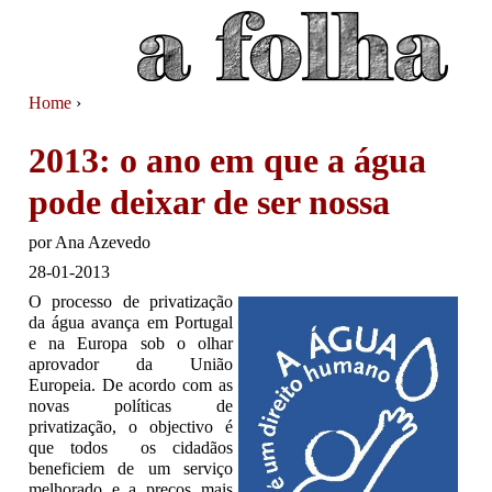
Jump to navigation
Home
›
You are here
2013: o ano em que a água
pode deixar de ser nossa
por
Ana Azevedo
28-01-2013
O processo de privatização
da água avança em Portugal
e na Europa sob o olhar
aprovador da União
Europeia. De acordo com as
novas políticas de
privatização, o objectivo é
que todos os cidadãos
beneficiem de um serviço
melhorado e a preços mais