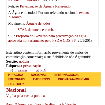
Petição
Privatização da Água a Referendo
A Água é de todos! Por um referendo nacional:
evento
21Março
Movimento
Água é de todos
:
STAL denuncia e combate
SIC:
Proposta do Governo para privatização da água
aprovada no Parlamento pelo PSD e CDS-PP
, 25/1/2013
Este artigo contém informação proveniente de meios de
comunicação comerciais; a sua fiabilidade não é garantida.
Secção:
notícia
Etiquetas:
privatização
imprimir
PDF
Main menu
1ª PÁGINA
NACIONAL
INTERNACIONAL
EDITORIAIS
CADERNOS
PRONTO-A-IMPRIMIR
FACEBOOK
Nacional
Vigília pela escola pública
Santa Filomena em luta pelo direito à habitação