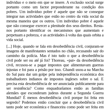
individuo e o meio em que se insere. A exclusão social surge
portanto como um factor preponderante na condição dos
pobres. Um individuo pobre é aquele que não se consegue
integrar nas actividades que estão no centro da vida social da
mesma maneira que os outros. Um individuo pobre é aquele
que não consegue exercer a plenitude dos seus direitos. Resta-
nos portanto identificar os mecanismos que aumentam e
perpetuam a pobreza, e as actividades à volta das quais orbita a
vida social.
[...] Hoje, quando se fala em desobediência civil, conjuram-se
imagens de manifestantes sentados no chão, recusando sair do
caminho da polícia. Mas é isto tudo o que a desobediência
civil pode ser ou até já foi? Thoreau, «pai» da desobediência
civil, recusou-se a pagar impostos que alimentavam guerras
injustas e foi para a prisão por isso. Ghandi usou-a na Marcha
do Sal para dar um golpe pela independência económica dos
trabalhadores indianos de impostos ingleses sobre o sal. E
precisa esta desobediência de ser anunciada publicamente para
ser resistência? Como enquadraríamos então as famílias
alemães que esconderam judeus durante a Segunda Guerra
Mundial? É menos desobediência civil porque foi feita em
segredo? Podemos então concluir que a desobediência civil
tanto pode ser económica e financeira como pode ser feita em