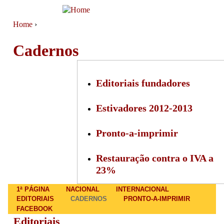
Jump to navigation
Home
›
You are here
Cadernos
Editoriais fundadores
Estivadores 2012-2013
Pronto-a-imprimir
Restauração contra o IVA a
23%
Main menu
1ª PÁGINA
NACIONAL
INTERNACIONAL
EDITORIAIS
CADERNOS
PRONTO-A-IMPRIMIR
FACEBOOK
Editoriais