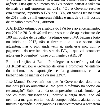
agência Lusa que o aumento do IVA poderá causar a falência
de mais 28 mil empresas em 2013. "Ou o Governo resolve
esta situação, repondo o IVA nos 13%, ou vamos ter no final
de 2013 mais 28 mil empresas falidas e mais de 68 mil postos
de trabalho destruídos", afirmou.
A AHRESP estima que a subida do IVA leve ao encerramento,
em 2012 e 2013, de 40 mil empresas e ao desaparecimento de
100 mil postos de trabalho. "Pedimos que o IVA baixasse logo
no início de 2012, não o fizeram e o nosso sector não
aguentou, mas o pior ainda vem aí, ainda este ano, com o
pagamento do terceiro trimestre do IVA, o que vai acontecer
agora em Novembro", disse o dirigente da ARESP.
Em declarações à Rádio Portalegre, o secretário-geral da
AHRESP acusou o Governo de estar a promover “o enterro
do turismo, das exportações e da gastronomia, com a
barbaridade de manter o IVA nos 23%”.
José Manuel Esteves afirmou que “o Governo deu dois tiros
nos dois pés ao aumentar o IVA para o máximo no sector da
restauração”. Sublinha ainda os empresários da raia fronteiriça
são os mais “massacrados”, porque a carga fiscal não dá
nenhuma margem em termos de competitividade, afastando os
turistas espanhóis e obrigando os estabelecimentos a fecharem