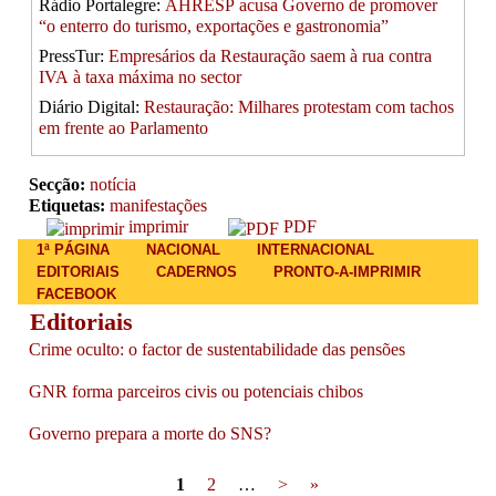
Rádio Portalegre:
AHRESP acusa Governo de promover
“o enterro do turismo, exportações e gastronomia”
PressTur:
Empresários da Restauração saem à rua contra
IVA à taxa máxima no sector
Diário Digital:
Restauração: Milhares protestam com tachos
em frente ao Parlamento
Secção:
notícia
Etiquetas:
manifestações
imprimir
PDF
Main menu
1ª PÁGINA
NACIONAL
INTERNACIONAL
EDITORIAIS
CADERNOS
PRONTO-A-IMPRIMIR
FACEBOOK
Editoriais
Crime oculto: o factor de sustentabilidade das pensões
GNR forma parceiros civis ou potenciais chibos
Governo prepara a morte do SNS?
Pages
1
2
…
>
»