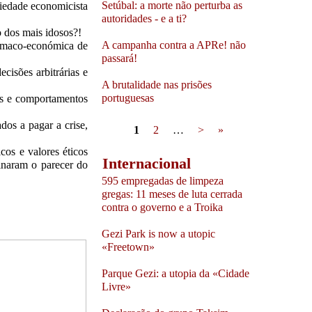
Setúbal: a morte não perturba as
riedade economicista
autoridades - e a ti?
ão dos mais idosos?!
A campanha contra a APRe! não
ármaco-económica de
passará!
cisões arbitrárias e
A brutalidade nas prisões
portuguesas
os e comportamentos
os a pagar a crise,
Pages
1
2
…
>
»
cos e valores éticos
Internacional
inaram o parecer do
595 empregadas de limpeza
gregas: 11 meses de luta cerrada
contra o governo e a Troika
Gezi Park is now a utopic
«Freetown»
Parque Gezi: a utopia da «Cidade
Livre»