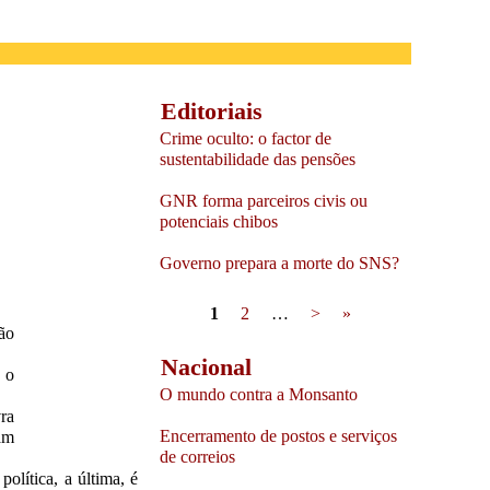
Editoriais
Crime oculto: o factor de
sustentabilidade das pensões
GNR forma parceiros civis ou
potenciais chibos
Governo prepara a morte do SNS?
Pages
1
2
…
>
»
ão
Nacional
 o
O mundo contra a Monsanto
ra
Encerramento de postos e serviços
am
de correios
olítica, a última, é