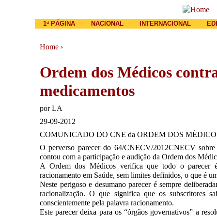
Main menu
1ª PÁGINA
NACIONAL
INTERNACIONAL
ED
Home
›
You are here
Ordem dos Médicos contra
medicamentos
por
LA
29-09-2012
COMUNICADO DO CNE da ORDEM DOS MÉDIC
O perverso parecer do 64/CNECV/2012CNECV sobre ra
contou com a participação e audição da Ordem dos Médi
A Ordem dos Médicos verifica que todo o parecer é u
racionamento em Saúde, sem limites definidos, o que é um
Neste perigoso e desumano parecer é sempre delibera
racionalização. O que significa que os subscritores 
conscientemente pela palavra racionamento.
Este parecer deixa para os “órgãos governativos” a resolu