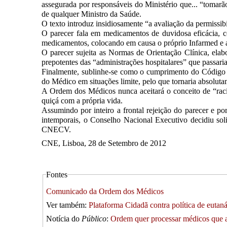
assegurada por responsáveis do Ministério que... “tomarão 
de qualquer Ministro da Saúde.
O texto introduz insidiosamente “a avaliação da permissib
O parecer fala em medicamentos de duvidosa eficácia, c
medicamentos, colocando em causa o próprio Infarmed e
O parecer sujeita as Normas de Orientação Clínica, elab
prepotentes das “administrações hospitalares” que passari
Finalmente, sublinhe-se como o cumprimento do Código
do Médico em situações limite, pelo que tornaria absolutam
A Ordem dos Médicos nunca aceitará o conceito de “raci
quiçá com a própria vida.
Assumindo por inteiro a frontal rejeição do parecer e p
intemporais, o Conselho Nacional Executivo decidiu sol
CNECV.
CNE, Lisboa, 28 de Setembro de 2012
Fontes
Comunicado da Ordem dos Médicos
Ver também:
Plataforma Cidadã contra política de eutaná
Notícia do
Público
:
Ordem quer processar médicos que a