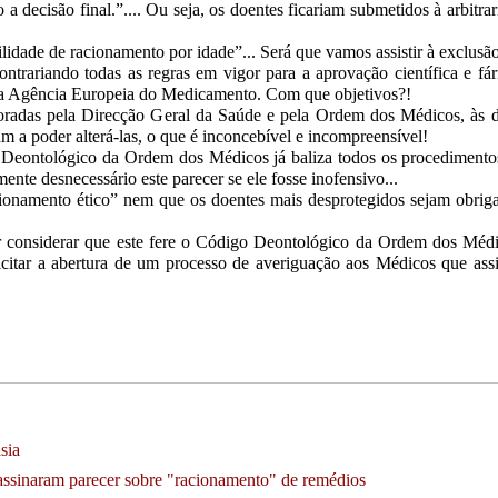
a decisão final.”.... Ou seja, os doentes ficariam submetidos à arbitra
ilidade de racionamento por idade”... Será que vamos assistir à exclus
ontrariando todas as regras em vigor para a aprovação científica e f
 a Agência Europeia do Medicamento. Com que objetivos?!
oradas pela Direcção Geral da Saúde e pela Ordem dos Médicos, às de
am a poder alterá-las, o que é inconcebível e incompreensível!
 Deontológico da Ordem dos Médicos já baliza todos os procediment
ente desnecessário este parecer se ele fosse inofensivo...
onamento ético” nem que os doentes mais desprotegidos sejam obrigad
or considerar que este fere o Código Deontológico da Ordem dos Médi
icitar a abertura de um processo de averiguação aos Médicos que ass
sia
ssinaram parecer sobre "racionamento" de remédios