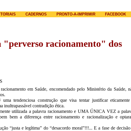
Jump to navigation
ITORIAIS
CADERNOS
PRONTO-A-IMPRIMIR
FACEBOOK
 "perverso racionamento" dos
OS
cionamento em Saúde, encomendado pelo Ministério da Saúde, n
cos.
ma tendenciosa construção que visa tentar justificar eticamente
a inultrapassável contradição ética.
damente utilizada a palavra racionamento e UMA ÚNICA VEZ a palav
sabem bem a diferença entre racionamento e racionalização e optar
ção “justa e legítima” do “desacordo moral”!!!... E a fase de decisão p