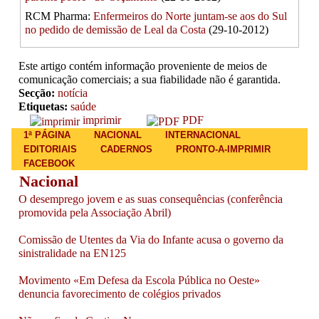
RCM Pharma:
Enfermeiros do Norte juntam-se aos do Sul
no pedido de demissão de Leal da Costa
(29-10-2012)
Este artigo contém informação proveniente de meios de
comunicação comerciais; a sua fiabilidade não é garantida.
Secção:
notícia
Etiquetas:
saúde
imprimir
PDF
Main menu
1ª PÁGINA
NACIONAL
INTERNACIONAL
EDITORIAIS
CADERNOS
PRONTO-A-IMPRIMIR
FACEBOOK
Nacional
O desemprego jovem e as suas consequências (conferência
promovida pela Associação Abril)
Comissão de Utentes da Via do Infante acusa o governo da
sinistralidade na EN125
Movimento «Em Defesa da Escola Pública no Oeste»
denuncia favorecimento de colégios privados