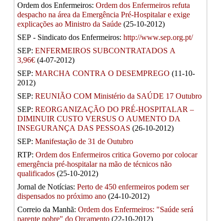
Ordem dos Enfermeiros:
Ordem dos Enfermeiros refuta
despacho na área da Emergência Pré-Hospitalar e exige
explicações ao Ministro da Saúde
(25-10-2012)
SEP - Sindicato dos Enfermeiros:
http://www.sep.org.pt/
SEP:
ENFERMEIROS SUBCONTRATADOS A
3,96€
(4-07-2012)
SEP:
MARCHA CONTRA O DESEMPREGO
(11-10-
2012)
SEP:
REUNIÃO COM Ministério da SAÚDE 17 Outubro
SEP:
REORGANIZAÇÃO DO PRÉ-HOSPITALAR –
DIMINUIR CUSTO VERSUS O AUMENTO DA
INSEGURANÇA DAS PESSOAS
(26-10-2012)
SEP:
Manifestação de 31 de Outubro
RTP:
Ordem dos Enfermeiros critica Governo por colocar
emergência pré-hospitalar na mão de técnicos não
qualificados
(25-10-2012)
Jornal de Notícias:
Perto de 450 enfermeiros podem ser
dispensados no próximo ano
(24-10-2012)
Correio da Manhã:
Ordem dos Enfermeiros: "Saúde será
parente pobre" do Orçamento
(22-10-2012)