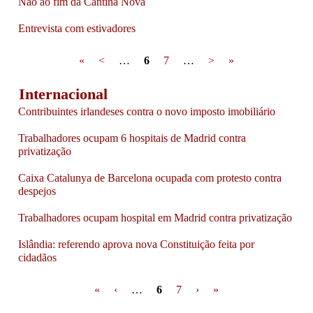
Não ao fim da Cantina Nova
Entrevista com estivadores
Pages
«
<
…
6
7
…
>
»
Internacional
Contribuintes irlandeses contra o novo imposto imobiliário
Trabalhadores ocupam 6 hospitais de Madrid contra
privatização
Caixa Catalunya de Barcelona ocupada com protesto contra
despejos
Trabalhadores ocupam hospital em Madrid contra privatização
Islândia: referendo aprova nova Constituição feita por
cidadãos
Pages
«
‹
…
6
7
›
»