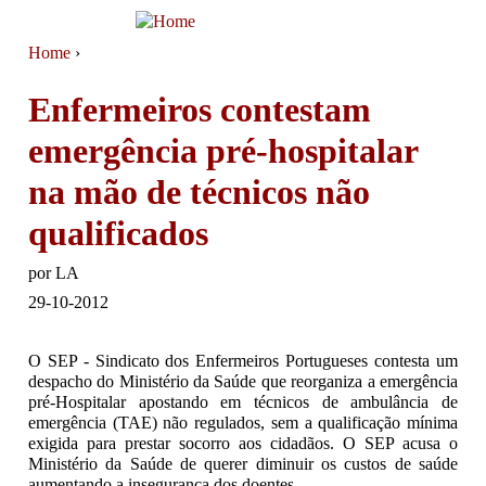
Jump to navigation
Home
›
You are here
Enfermeiros contestam
emergência pré-hospitalar
na mão de técnicos não
qualificados
por
LA
29-10-2012
O SEP - Sindicato dos Enfermeiros Portugueses contesta um
despacho do Ministério da Saúde que reorganiza a emergência
pré-Hospitalar apostando em técnicos de ambulância de
emergência (TAE) não regulados, sem a qualificação mínima
exigida para prestar socorro aos cidadãos. O SEP acusa o
Ministério da Saúde de querer diminuir os custos de saúde
aumentando a insegurança dos doentes.