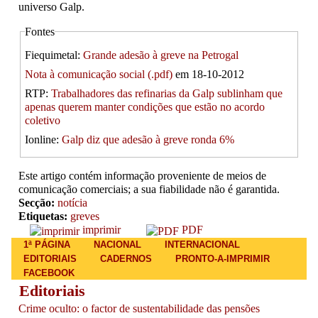
universo Galp.
Fontes
Fiequimetal:
Grande adesão à greve na Petrogal
Nota à comunicação social (.pdf)
em 18-10-2012
RTP:
Trabalhadores das refinarias da Galp sublinham que
apenas querem manter condições que estão no acordo
coletivo
Ionline:
Galp diz que adesão à greve ronda 6%
Este artigo contém informação proveniente de meios de
comunicação comerciais; a sua fiabilidade não é garantida.
Secção:
notícia
Etiquetas:
greves
imprimir
PDF
Main menu
1ª PÁGINA
NACIONAL
INTERNACIONAL
EDITORIAIS
CADERNOS
PRONTO-A-IMPRIMIR
FACEBOOK
Editoriais
Crime oculto: o factor de sustentabilidade das pensões