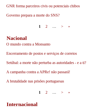
GNR forma parceiros civis ou potenciais chibos
Governo prepara a morte do SNS?
Pages
1
2
…
>
»
Nacional
O mundo contra a Monsanto
Encerramento de postos e serviços de correios
Setúbal: a morte não perturba as autoridades - e a ti?
A campanha contra a APRe! não passará!
A brutalidade nas prisões portuguesas
Pages
1
2
…
>
»
Internacional