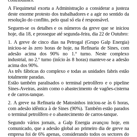
A Fiequimetal exorta a Administração a considerar a justeza
deste enorme protesto dos trabalhadores e a agir no sentido da
resolução do conflito, pelo qual só ela é responsável.
Seguem-se os detalhes e os números da greve que se iniciou
hoje, dia 18, e prossegue até segunda-feira, dia 22 de Outubro:
1. A greve de cinco dias na Petrogal (Grupo Galp Energia)
iniciou-se às zero horas de hoje, na Refinaria de Sines, com
adesão acima dos 90% no 1.º turno. Neste complexo
industrial, no 2.º turno (início às 8 horas) manteve-se a adesão
acima dos 90%.
As três fábricas do complexo e todas as unidades fabris estão
totalmente paradas.
Estão também paralisados o terminal petrolífero e o pipeline
Sines-Aveiras, assim como o abastecimento de vagões-cisterna
e de carros-tanque.
2. A greve na Refinaria de Matosinhos iniciou-se às 6 horas,
com adesão idêntica à de Sines (90%). Também estão parados
o terminal petrolífero e o abastecimento de carros-tanque.
Segundo vários jornais, a Galp Energia avançou hoje, em
comunicado, que a adesão global ao primeiro dia de greve na
empresa foi de 6% apenas, considerando todos os sectores do