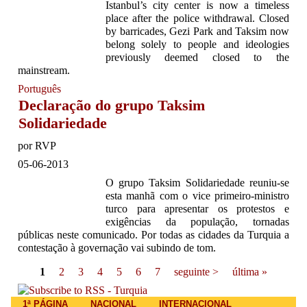
Istanbul’s city center is now a timeless
place after the police withdrawal. Closed
by barricades, Gezi Park and Taksim now
belong solely to people and ideologies
previously deemed closed to the
mainstream.
Português
Declaração do grupo Taksim
Solidariedade
por
RVP
05-06-2013
O grupo Taksim Solidariedade reuniu-se
esta manhã com o vice primeiro-ministro
turco para apresentar os protestos e
exigências da população, tornadas
públicas neste comunicado. Por todas as cidades da Turquia a
contestação à governação vai subindo de tom.
Pages
1
2
3
4
5
6
7
seguinte >
última »
1ª PÁGINA
NACIONAL
INTERNACIONAL