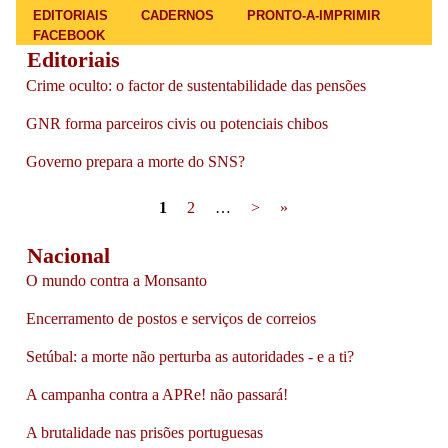
Main menu
EDITORIAIS
CADERNOS
PRONTO-A-IMPRIMIR
FACEBOOK
Editoriais
Crime oculto: o factor de sustentabilidade das pensões
GNR forma parceiros civis ou potenciais chibos
Governo prepara a morte do SNS?
Pages
1
2
…
>
»
Nacional
O mundo contra a Monsanto
Encerramento de postos e serviços de correios
Setúbal: a morte não perturba as autoridades - e a ti?
A campanha contra a APRe! não passará!
A brutalidade nas prisões portuguesas