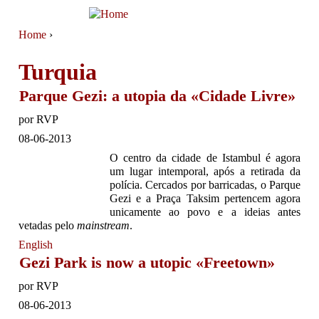
Jump to navigation
Home
›
You are here
Turquia
Parque Gezi: a utopia da «Cidade Livre»
por
RVP
08-06-2013
O centro da cidade de Istambul é agora
um lugar intemporal, após a retirada da
polícia. Cercados por barricadas, o Parque
Gezi e a Praça Taksim pertencem agora
unicamente ao povo e a ideias antes
vetadas pelo
mainstream
.
English
Gezi Park is now a utopic «Freetown»
por
RVP
08-06-2013