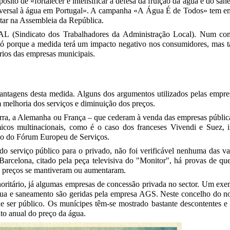
opósito de «fortalecer e intensificar a defesa da fruição da água e do sa
 universal à água em Portugal». A campanha «A Água É de Todos» tem e
ntar na Assembleia da República.
L (Sindicato dos Trabalhadores da Administração Local). Num com
ão só porque a medida terá um impacto negativo nos consumidores, ma
rios das empresas municipais.
antagens desta medida. Alguns dos argumentos utilizados pelas empre
melhoria dos serviços e diminuição dos preços.
erra, a Alemanha ou França – que cederam à venda das empresas pública
cos multinacionais, como é o caso dos franceses Vivendi e Suez, i
so do Fórum Europeu de Serviços.
do serviço público para o privado, não foi verificável nenhuma das v
celona, citado pela peça televisiva do "Monitor", há provas de que
os preços se mantiveram ou aumentaram.
itário, já algumas empresas de concessão privada no sector. Um exe
gua e saneamento são geridas pela empresa AGS. Neste concelho do no
ser público. Os munícipes têm-se mostrado bastante descontentes e 
o anual do preço da água.