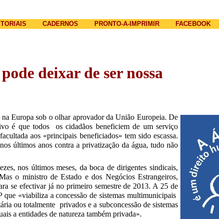
Jump to navigation
ITORIAIS
CADERNOS
PRONTO-A-IMPRIMIR
FACEBOOK
pode deixar de ser nossa
e na Europa sob o olhar aprovador da União Europeia. De
ctivo é que todos os cidadãos beneficiem de um serviço
acultada aos «principais beneficiados» tem sido escassa.
os últimos anos contra a privatização da água, tudo não
es, nos últimos meses, da boca de dirigentes sindicais,
 Mas o ministro de Estado e dos Negócios Estrangeiros,
a se efectivar já no primeiro semestre de 2013. A 25 de
que «viabiliza a concessão de sistemas multimunicipais
itária ou totalmente privados e a subconcessão de sistemas
uais a entidades de natureza também privada».