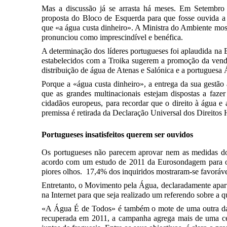
Mas a discussão já se arrasta há meses. Em Setembro
proposta do Bloco de Esquerda para que fosse ouvida a 
que «a água custa dinheiro». A Ministra do Ambiente mos
pronunciou como imprescindível e benéfica.
A determinação dos líderes portugueses foi aplaudida na
estabelecidos com a Troika sugerem a promoção da venda
distribuição de água de Atenas e Salónica e a portuguesa 
Porque a «água custa dinheiro», a entrega da sua gestão
que as grandes multinacionais estejam dispostas a faz
cidadãos europeus, para recordar que o direito à água e
premissa é retirada da Declaração Universal dos Direito
Portugueses insatisfeitos querem ser ouvidos
Os portugueses não parecem aprovar nem as medidas do
acordo com um estudo de 2011 da Eurosondagem para
piores olhos. 17,4% dos inquiridos mostraram-se favoráve
Entretanto, o Movimento pela Água, declaradamente aparti
na Internet para que seja realizado um referendo sobre a q
«A Água É de Todos» é também o mote de uma outra das
recuperada em 2011, a campanha agrega mais de uma cen