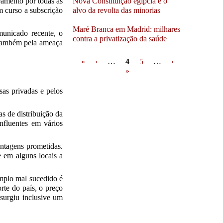
neamento por todas as
Nova Constituição egípcia é o
m curso a subscrição
alvo da revolta das minorias
Maré Branca em Madrid: milhares
unicado recente, o
contra a privatização da saúde
s também pela ameaça
Pages
«
‹
…
4
5
…
›
»
sas privadas e pelos
s de distribuição da
nfluentes em vários
antagens prometidas.
 em alguns locais a
mplo mal sucedido é
rte do país, o preço
surgiu inclusive um