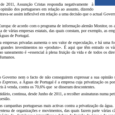
 de 2011, Assunção Cristas respondia negativamente à
opinião dos portugueses em relação ao assunto, dizendo
trava-se assim inflexível em relação a uma decisão que o actual Gove
 Europa: de acordo com o programa de informação alemão Monitor, os 
 de várias empresas estatais, das quais constam, por exemplo, as emp
Águas de Portugal.
 a empresas privadas aumenta o seu valor de especulação, e há uma fo
er grandes investimentos no «produto». É aqui que têm entrado os v
 ao saneamento é «essencial à plena fruição da vida e de todos os d
s Humanos.
 Governo nem o facto de não conseguirem expressar a sua opinião 
 o
Expresso
, a Águas de Portugal é a empresa cuja privatização os p
is à venda, contra os 70,6% que se disseram descontentes.
dário, continua, desde Junho de 2011, a recolher assinaturas numa pet
uestão.
 campanhas portuguesas mais activas contra a privatização da água
tena de organizações e movimentos, das quais fazem parte várias c