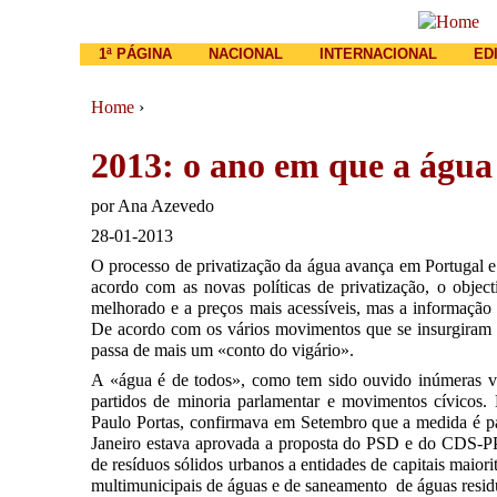
Main menu
1ª PÁGINA
NACIONAL
INTERNACIONAL
ED
Home
›
You are here
2013: o ano em que a água 
por
Ana Azevedo
28-01-2013
O processo de privatização da água avança em Portugal 
acordo com as novas políticas de privatização, o obje
melhorado e a preços mais acessíveis, mas a informação f
De acordo com os vários movimentos que se insurgiram n
passa de mais um «conto do vigário».
A «água é de todos», como tem sido ouvido inúmeras vez
partidos de minoria parlamentar e movimentos cívicos.
Paulo Portas, confirmava em Setembro que a medida é par
Janeiro estava aprovada a proposta do PSD e do CDS-PP 
de resíduos sólidos urbanos a entidades de capitais maior
multimunicipais de águas e de saneamento de águas resid