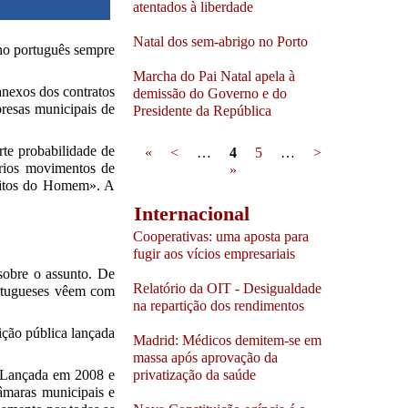
atentados à liberdade
Natal dos sem-abrigo no Porto
rno português sempre
Marcha do Pai Natal apela à
anexos dos contratos
demissão do Governo e do
resas municipais de
Presidente da República
Pages
rte probabilidade de
«
<
…
4
5
…
>
ários movimentos de
»
ireitos do Homem». A
Internacional
Cooperativas: uma aposta para
fugir aos vícios empresariais
sobre o assunto. De
Relatório da OIT - Desigualdade
ortugueses vêem com
na repartição dos rendimentos
ição pública lançada
Madrid: Médicos demitem-se em
massa após aprovação da
. Lançada em 2008 e
privatização da saúde
âmaras municipais e