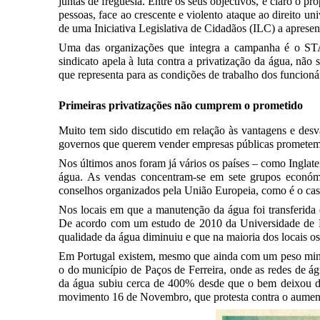
juntas de freguesia. Entre os seus objectivos, é claro o pr
pessoas, face ao crescente e violento ataque ao direito
de uma Iniciativa Legislativa de Cidadãos (ILC) a aprese
Uma das organizações que integra a campanha é o STA
sindicato apela à luta contra a privatização da água, n
que representa para as condições de trabalho dos funcioná
Primeiras privatizações não cumprem o prometido
Muito tem sido discutido em relação às vantagens e desv
governos que querem vender empresas públicas prometem 
Nos últimos anos foram já vários os países – como Inglat
água. As vendas concentram-se em sete grupos económi
conselhos organizados pela União Europeia, como é o ca
Nos locais em que a manutenção da água foi transferida 
De acordo com um estudo de 2010 da Universidade de Bar
qualidade da água diminuiu e que na maioria dos locais 
Em Portugal existem, mesmo que ainda com um peso minor
o do município de Paços de Ferreira, onde as redes de á
da água subiu cerca de 400% desde que o bem deixou de 
movimento 16 de Novembro, que protesta contra o aument