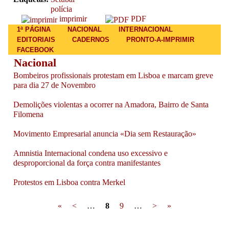
polícia
imprimir
PDF
Main menu
1ª PÁGINA
NACIONAL
INTERNACIONAL
EDITORIAIS
CADERNOS
PRONTO-A-IMPRIMIR
FACEBOOK
Nacional
Bombeiros profissionais protestam em Lisboa e marcam greve
para dia 27 de Novembro
Demolições violentas a ocorrer na Amadora, Bairro de Santa
Filomena
Movimento Empresarial anuncia «Dia sem Restauração»
Amnistia Internacional condena uso excessivo e
desproporcional da força contra manifestantes
Protestos em Lisboa contra Merkel
Pages
«
<
…
8
9
…
>
»