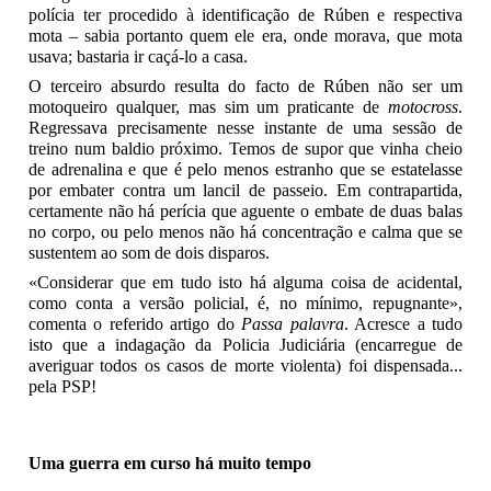
polícia ter procedido à identificação de Rúben e respectiva
mota – sabia portanto quem ele era, onde morava, que mota
usava; bastaria ir caçá-lo a casa.
O terceiro absurdo resulta do facto de Rúben não ser um
motoqueiro qualquer, mas sim um praticante de
motocross
.
Regressava precisamente nesse instante de uma sessão de
treino num baldio próximo. Temos de supor que vinha cheio
de adrenalina e que é pelo menos estranho que se estatelasse
por embater contra um lancil de passeio. Em contrapartida,
certamente não há perícia que aguente o embate de duas balas
no corpo, ou pelo menos não há concentração e calma que se
sustentem ao som de dois disparos.
«Considerar que em tudo isto há alguma coisa de acidental,
como conta a versão policial, é, no mínimo, repugnante»,
comenta o referido artigo do
Passa palavra
. Acresce a tudo
isto que a indagação da Policia Judiciária (encarregue de
averiguar todos os casos de morte violenta) foi dispensada...
pela PSP!
Uma guerra em curso há muito tempo