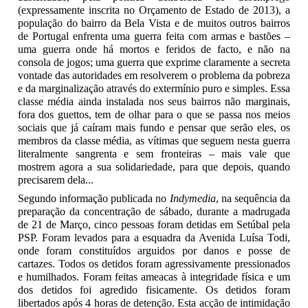
(expressamente inscrita no Orçamento de Estado de 2013), a
população do bairro da Bela Vista e de muitos outros bairros
de Portugal enfrenta uma guerra feita com armas e bastões –
uma guerra onde há mortos e feridos de facto, e não na
consola de jogos; uma guerra que exprime claramente a secreta
vontade das autoridades em resolverem o problema da pobreza
e da marginalização através do extermínio puro e simples. Essa
classe média ainda instalada nos seus bairros não marginais,
fora dos guettos, tem de olhar para o que se passa nos meios
sociais que já caíram mais fundo e pensar que serão eles, os
membros da classe média, as vítimas que seguem nesta guerra
literalmente sangrenta e sem fronteiras – mais vale que
mostrem agora a sua solidariedade, para que depois, quando
precisarem dela...
Segundo informação publicada no
Indymedia
, na sequência da
preparação da concentração de sábado, durante a madrugada
de 21 de Março, cinco pessoas foram detidas em Setúbal pela
PSP. Foram levados para a esquadra da Avenida Luísa Todi,
onde foram constituídos arguidos por danos e posse de
cartazes. Todos os detidos foram agressivamente pressionados
e humilhados. Foram feitas ameacas à integridade física e um
dos detidos foi agredido fisicamente. Os detidos foram
libertados após 4 horas de detenção. Esta acção de intimidação