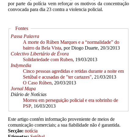
por parte da polícia vem reforçar os motivos da concentração
convocada para dia 23 contra a violencia policial.
Hide
Fontes
Passa Palavra
A morte do Rúben Marques e a “normalidade” do
bairro da Bela Vista
, por Diogo Duarte, 20/3/2013
Colectivo Libertário de Évora
Solidariedade com Ruben
, 19/03/2013
Indymedia
Cinco pessoas agredidas e retidas durante a noite em
Setúbal e acusadas de "ter cartazes"
, 21/03/2013
O Caso Rúben
, 20/03/2013
Jornal Mapa
Diário de Notícias
Morreu em perseguição policial e era sobrinho de
PSP
, 16/03/2013
Este artigo contém informação proveniente de meios de
comunicação comerciais; a sua fiabilidade não é garantida.
Secção:
notícia
Etiquetas:
Setúbal