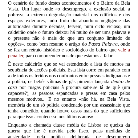
O cenário de fundo destes acontecimentos é o Bairro da Bela
Vista. Um lugar onde «o desemprego, a exclusão social, a
pobreza, a extrema degradação material dos edifícios e dos
espaços exteriores, tudo fruto do abandono negligente das
autoridades durante décadas, fervem, num ciclo vicioso, um
caldeirão onde o futuro deixou há muito de ser uma palavra e
o presente não é mais do que um conjunto limitado de
opções», como bem resume o artigo do
Passa Palavra
, onde
se faz um retrato histórico e sociológico do bairro que
vale a
pena ler
, para compreendermos de que estamos a falar.
É neste caldeirão que se vai estendendo a lista de mortos na
sequência de acções policiais. Esta lista corre em paralelo com
a de todos os feridos nos confrontos entre pessoas indignadas e
a polícia, os bebés vítimas de gás pimenta lançada
dentro de
casa
por rusgas policiais à procura sabe-se lá de quê (um
capacete?), as pessoas espancadas e presas em casa pelos
mesmos motivos... E no entanto «não há, na Bela Vista,
memória de um só polícia condenado por um assassinato que
tenha cometido, quando houve casos mais do que suficientes
para que isso acontecesse nos últimos anos».
Enquanto a chamada classe média de Lisboa se queixa da
guerra que lhe é movida pelo fisco, pelas medidas de
austeridade, pela política deliberada de desemprego