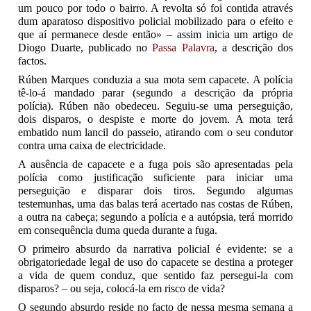
um pouco por todo o bairro. A revolta só foi contida através
dum aparatoso dispositivo policial mobilizado para o efeito e
que aí permanece desde então» – assim inicia um artigo de
Diogo Duarte, publicado no
Passa Palavra
, a descrição dos
factos.
Rúben Marques conduzia a sua mota sem capacete. A polícia
tê-lo-á mandado parar (segundo a descrição da própria
polícia). Rúben não obedeceu. Seguiu-se uma perseguição,
dois disparos, o despiste e morte do jovem. A mota terá
embatido num lancil do passeio, atirando com o seu condutor
contra uma caixa de electricidade.
A ausência de capacete e a fuga pois são apresentadas pela
polícia como justificação suficiente para iniciar uma
perseguição e disparar dois tiros. Segundo algumas
testemunhas, uma das balas terá acertado nas costas de Rúben,
a outra na cabeça; segundo a polícia e a autópsia, terá morrido
em consequência duma queda durante a fuga.
O primeiro absurdo da narrativa policial é evidente: se a
obrigatoriedade legal de uso do capacete se destina a proteger
a vida de quem conduz, que sentido faz persegui-la com
disparos? – ou seja, colocá-la em risco de vida?
O segundo absurdo reside no facto de nessa mesma semana a