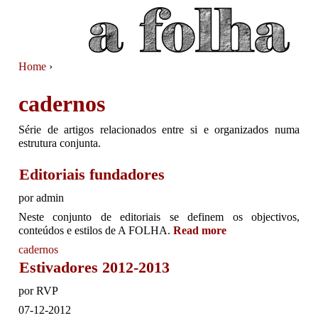
Jump to navigation
Home
›
You are here
cadernos
Série de artigos relacionados entre si e organizados numa
estrutura conjunta.
Editoriais fundadores
por
admin
Neste conjunto de editoriais se definem os objectivos,
conteúdos e estilos de A FOLHA.
Read more
about Editoriais
fundadores
cadernos
Estivadores 2012-2013
por
RVP
07-12-2012