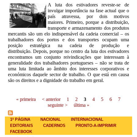
A luta dos estivadores reveste-se de
invulgar importância na fase actual que o
país atravessa, por dois motivos
maiores. Primeiro, porque a distribuição,
transporte e armazenamento dos produtos
mercantis são um elo indispensável da cadeia comercial – os
trabalhadores dos portos e dos transportes ocupam uma
posição estratégica na cadeia de produção e
distribuição. Depois, porque no centro da luta dos estivadores
encontramos um conjunto reivindicações que interessam à
generalidade dos trabalhadores portugueses – não se trata de
uma luta limitada ao âmbito dos interesses corporativos e
económicos daquele sector de trabalho. O que está em causa
são os direitos e a dignidade do trabalho em geral.
Pages
« primeira
< anterior
1
2
3
4
5
6
7
seguinte >
última »
Main menu
1ª PÁGINA
NACIONAL
INTERNACIONAL
EDITORIAIS
CADERNOS
PRONTO-A-IMPRIMIR
FACEBOOK