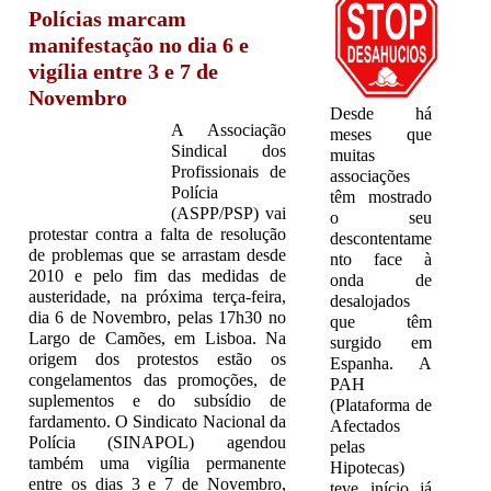
Polícias marcam
manifestação no dia 6 e
vigília entre 3 e 7 de
Novembro
Desde há
A Associação
meses que
Sindical dos
muitas
Profissionais de
associações
Polícia
têm mostrado
(ASPP/PSP) vai
o seu
protestar contra a falta de resolução
descontentame
de problemas que se arrastam desde
nto face à
2010 e pelo fim das medidas de
onda de
austeridade, na próxima terça-feira,
desalojados
dia 6 de Novembro, pelas 17h30 no
que têm
Largo de Camões, em Lisboa. Na
surgido em
origem dos protestos estão os
Espanha. A
congelamentos das promoções, de
PAH
suplementos e do subsídio de
(Plataforma de
fardamento. O Sindicato Nacional da
Afectados
Polícia (SINAPOL) agendou
pelas
também uma vigília permanente
Hipotecas)
entre os dias 3 e 7 de Novembro,
teve início já