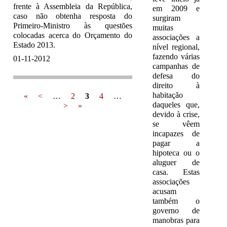
frente à Assembleia da República,
em 2009 e
caso não obtenha resposta do
surgiram
Primeiro-Ministro às questões
muitas
colocadas acerca do Orçamento do
associações a
Estado 2013.
nível regional,
fazendo várias
01-11-2012
campanhas de
defesa do
direito à
habitação
«
<
…
2
3
4
…
Pages
daqueles que,
>
»
devido à crise,
se vêem
incapazes de
pagar a
hipoteca ou o
aluguer de
casa. Estas
associações
acusam
também o
governo de
manobras para