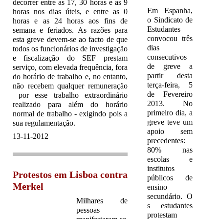
decorrer entre as 17, 30 horas e as 9
Em Espanha,
horas nos dias úteis, e entre as 0
o Sindicato de
horas e as 24 horas aos fins de
Estudantes
semana e feriados. As razões para
convocou três
esta greve devem-se ao facto de que
dias
todos os funcionários de investigação
consecutivos
e fiscalização do SEF prestam
de greve a
serviço, com elevada frequência, fora
partir desta
do horário de trabalho e, no entanto,
terça-feira, 5
não recebem qualquer remuneração
de Fevereiro
por esse trabalho extraordinário
2013. No
realizado para além do horário
primeiro dia, a
normal de trabalho - exigindo pois a
greve teve um
sua regulamentação.
apoio sem
13-11-2012
precedentes:
80% nas
escolas e
institutos
Protestos em Lisboa contra
públicos de
Merkel
ensino
secundário. O
Milhares de
s estudantes
pessoas
protestam