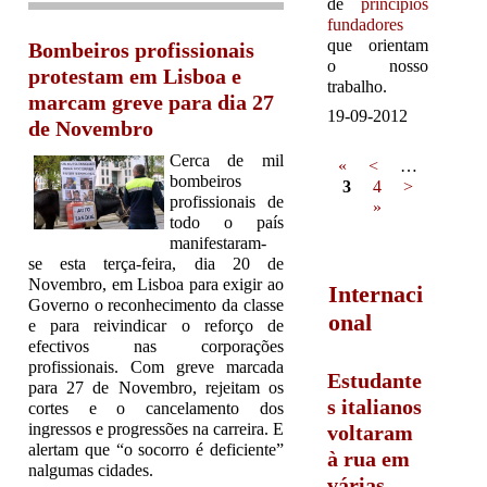
de
princípios
fundadores
que orientam
Bombeiros profissionais
o nosso
protestam em Lisboa e
trabalho.
marcam greve para dia 27
19-09-2012
de Novembro
Pages
Cerca de mil
«
<
…
bombeiros
3
4
>
profissionais de
»
todo o país
manifestaram-
se esta terça-feira, dia 20 de
Novembro, em Lisboa para exigir ao
Internaci
Governo o reconhecimento da classe
onal
e para reivindicar o reforço de
efectivos nas corporações
profissionais. Com greve marcada
Estudante
para 27 de Novembro, rejeitam os
s italianos
cortes e o cancelamento dos
ingressos e progressões na carreira. E
voltaram
alertam que “o socorro é deficiente”
à rua em
nalgumas cidades.
várias