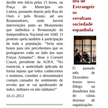
nto de
desfile tem início pelas 15 horas, na
Estrangeir
Praça do Município em
Lisboa, passando depois pela Rua do
os
Ouro e pelo Rossio, até aos
revoltam
Restauradores, onde haverá
sociedade
intervenções junto ao Monumento
espanhola
que simboliza a Restauração da
Independência Nacional em 1640. O
protesto apela também à participação
de toda a população. “Seria uma
honra para nós percebermos que os
portugueses estão ao lado das suas
Forças Armadas!", disse o Coronel
Cracel, presidente da AOFA. "No
essencial, a austeridade aplicada da
O passado
forma injusta que todos conhecemos
mês de
e sentimos, constitui o denominador
Dezembro
comum causador do sentimento de
trouxe novo
revolta que se vai apoderando de
fôlego na
todos, militares ou não militares!"
duradoura luta
de várias
10-11-2012
dezenas de
organizações