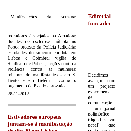
Editorial
Manifestações da semana:
fundador
moradores despejados na Amadora;
doentes de esclerose múltipla no
Porto; protesto da Polícia Judiciária;
estudantes do superior em luta em
Lisboa e Coimbra; vigília do
Sindicato de Polícia; acções contra a
violência contra as mulheres;
milhares de manifestantes - em S.
Decidimos
Bento e em Belém - contra o
avançar com
orçamento de Estado aprovado.
um projecto
experimental
28-11-2012
de
comunicação
– um jornal
polimórfico
Estivadores europeus
(digital e em
juntam-se à manifestação
papel) que
de dia 29 em Lisboa
conta com a