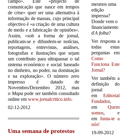
campo». Este «projecto de
mesmos uma
comunicação que nasce em tempos
edição
de crise» quer ser uma alternativa à
impressa?
informação de massas, cujo principal
Donde vem o
objectivo é «a criação de uma cultura
financiamento
de medo e a fabricação de opiniões».
d'
A folha
?
Assim, «sob a forma de jornal,
Ver resposta a
publicam-se e difundem-se notícias,
todas estas
reportagens, entrevistas, análises,
perguntas em
fotografias e ilustrações que sejam
Como
um contributo para ultrapassar o tal
Funciona Este
sistema económico e social baseado
Jornal?
no dinheiro, no poder, na dominação
e na exploração». O número zero
Ver também a
impresso é datado de
definição do
Novembro/Dezembro 2012, mas
jornal
o
Mapa
pode ser também consultado
em
Editorial
online em
www.jornalcritico.info
.
Fundador
,
em
Quem
02-12-2012
somos
, e
em
Junta-te a
nós!
Uma semana de protestos
19-09-2012