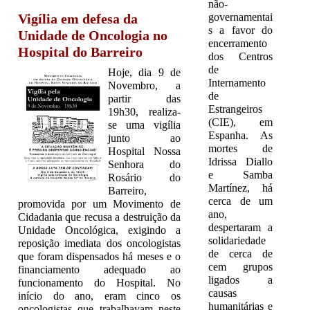
não-
governamentai
Vigília em defesa da
s a favor do
Unidade de Oncologia no
encerramento
Hospital do Barreiro
dos Centros
de
Hoje, dia 9 de
Internamento
Novembro, a
de
partir das
Estrangeiros
19h30, realiza-
(CIE), em
se uma vigília
Espanha. As
junto ao
mortes de
Hospital Nossa
Idrissa Diallo
Senhora do
e Samba
Rosário do
Martínez, há
Barreiro,
cerca de um
promovida por um Movimento de
ano,
Cidadania que recusa a destruição da
despertaram a
Unidade Oncológica, exigindo a
solidariedade
reposição imediata dos oncologistas
de cerca de
que foram dispensados há meses e o
cem grupos
financiamento adequado ao
ligados a
funcionamento do Hospital. No
causas
início do ano, eram cinco os
humanitárias e
oncologistas que trabalhavam neste