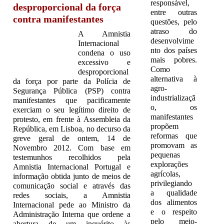
responsável,
desproporcional da força
entre outras
contra manifestantes
questões, pelo
atraso do
A Amnistia
desenvolvime
Internacional
nto dos países
condena o uso
mais pobres.
excessivo e
Como
desproporcional
alternativa à
da força por parte da Polícia de
agro-
Segurança Pública (PSP) contra
industrializaçã
manifestantes que pacificamente
o, os
exerciam o seu legítimo direito de
manifestantes
protesto, em frente à Assembleia da
propõem
República, em Lisboa, no decurso da
reformas que
greve geral de ontem, 14 de
promovam as
Novembro 2012. Com base em
pequenas
testemunhos recolhidos pela
explorações
Amnistia Internacional Portugal e
agrícolas,
informação obtida junto de meios de
privilegiando
comunicação social e através das
a qualidade
redes sociais, a Amnistia
dos alimentos
Internacional pede ao Ministro da
e o respeito
Administração Interna que ordene a
pelo meio-
abertura de um inquérito às