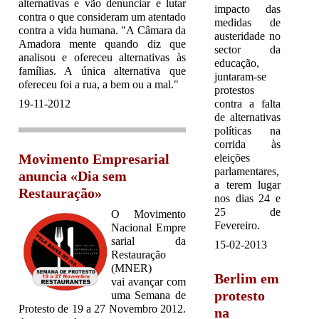
alternativas e vão denunciar e lutar
impacto das
contra o que consideram um atentado
medidas de
contra a vida humana. "A Câmara da
austeridade no
Amadora mente quando diz que
sector da
analisou e ofereceu alternativas às
educação,
famílias. A única alternativa que
juntaram-se
ofereceu foi a rua, a bem ou a mal."
protestos
19-11-2012
contra a falta
de alternativas
políticas na
corrida às
Movimento Empresarial
eleições
parlamentares,
anuncia «Dia sem
a terem lugar
Restauração»
nos dias 24 e
25 de
O Movimento
Fevereiro.
Nacional Empre
sarial da
15-02-2013
Restauração
(MNER)
Berlim em
vai avançar com
protesto
uma Semana de
Protesto de 19 a 27 Novembro 2012.
na