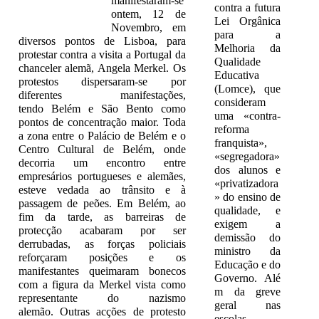
manifestaram-se
contra a futura
ontem, 12 de
Lei Orgânica
Novembro, em
para a
diversos pontos de Lisboa, para
Melhoria da
protestar contra a visita a Portugal da
Qualidade
chanceler alemã, Angela Merkel. Os
Educativa
protestos dispersaram-se por
(Lomce), que
diferentes manifestações,
consideram
tendo Belém e São Bento como
uma «contra-
pontos de concentração maior. Toda
reforma
a zona entre o Palácio de Belém e o
franquista»,
Centro Cultural de Belém, onde
«segregadora»
decorria um encontro entre
dos alunos e
empresários portugueses e alemães,
«privatizadora
esteve vedada ao trânsito e à
» do ensino de
passagem de peões. Em Belém, ao
qualidade, e
fim da tarde, as barreiras de
exigem a
protecção acabaram por ser
demissão do
derrubadas, as forças policiais
ministro da
reforçaram posições e os
Educação e do
manifestantes queimaram bonecos
Governo. Alé
com a figura da Merkel vista como
m da greve
representante do nazismo
geral nas
alemão. Outras acções de protesto
escolas