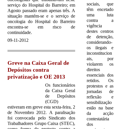
sociais, que
serviço do Hospital do Barreiro; em
têm encetado
Agosto passado eram apenas três. A
uma luta
situação mantém-se e o serviço de
contra a
oncologia do Hospital do Barreiro
vigência
encontra-se em risco de
destes centros
continuidade.
de detenção,
09-11-2012
considerando-
os ilegais e
inconstitucion
ais, por
Greve na Caixa Geral de
violarem os
Depósitos contra
direitos
essenciais dos
privatização e OE 2013
retidos. Os
Os funcionários
protestos e as
da Caixa Geral
jornadas de
de Depósitos
reflexão e
(CGD)
sensibilização
estiveram em greve esta sexta-feira, 2
estão na base
de Novembro 2012. A paralisação
da acção
foi convocada pelo Sindicato dos
contestatária
Trabalhadores Grupo Caixa (STEC),
dos
como forma de protesto contra a