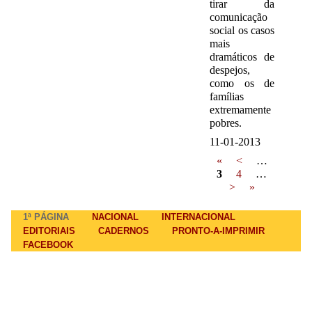
tirar da
comunicação
social os casos
mais
dramáticos de
despejos,
como os de
famílias
extremamente
pobres.
11-01-2013
Pages
«
<
…
3
4
…
>
»
Main menu
1ª PÁGINA
NACIONAL
INTERNACIONAL
EDITORIAIS
CADERNOS
PRONTO-A-IMPRIMIR
FACEBOOK