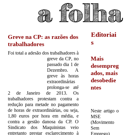
Jump to navigation
Editoriai
Greve na CP: as razões dos
s
trabalhadores
Foi total a adesão dos trabalhadores à
Mais
greve da CP
, no
passado dia 1 de
desempreg
Dezembro. A
ados, mais
greve às horas
desobedie
extraordinárias
ntes
prolonga-se até
2 de Janeiro de 2013. Os
trabalhadores protestam contra a
redução para metade no pagamento
de horas de extraordinárias, ou seja,
Neste artigo o
1,80 euros por hora em média, e
MSE
contra a gestão danosa da CP. O
(Movimento
Sindicato dos Maquinistas veio
Sem
entretanto prestar esclarecimento à
Emprego)