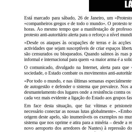
Está marcado para sábado, 26 de Janeiro, um «Protesto 
«companheiros gregos e de todo o mundo». O protesto te
horas. Ao mesmo tempo que a manifestação de professor
protesto anti-autoritário alerta para o reforço a nível mun
«Desde os ataques às ocupações de terras e às acções
actividades que sejam susceptíveis de criar espaços libe
são censurados ou bloqueados. Quando saímos às ruas para
informal e internacional para quem «a maior arma é a soli
O comunicado, divulgado na Internet, alerta para que
sociedade, o Estado combate os movimentos anti-autoritár
«Por todo o mundo, e nas últimas semanas especialmente na
de autogestão e defender o sistema que prevalece. Nos at
desmantelamento dos lugares onde a resistência contra os
cada vez mais evidente a ligação do Estado aos grupos fa
Em face desta situação, que faz vítimas e prisioneiro
necessário conectar as nossas lutas globalmente». «Embor
origem deste apelo, são inumeráveis os exemplos no mund
sistema que nos oprime e atira para a miséria – desde a r
novo aeroporto dos arredores de Nantes) à repressão do