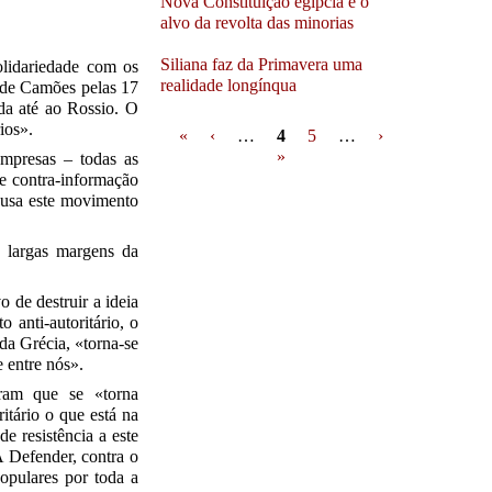
Nova Constituição egípcia é o
alvo da revolta das minorias
Siliana faz da Primavera uma
olidariedade com os
realidade longínqua
 de Camões pelas 17
da até ao Rossio. O
Pages
ios».
«
‹
…
4
5
…
›
»
empresas – todas as
de contra-informação
acusa este movimento
 largas margens da
.
 de destruir a ideia
 anti-autoritário, o
da Grécia, «torna-se
e entre nós».
deram que se «torna
itário o que está na
e resistência a este
A Defender, contra o
opulares por toda a