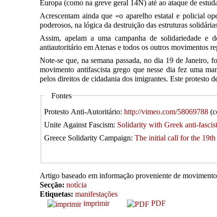
Europa (como na greve geral 14N) até ao ataque de estu
Acrescentam ainda que «o aparelho estatal e policial op
poderosos, na lógica da destruição das estruturas solidári
Assim, apelam a uma campanha de solidariedade e de 
antiautoritário em Atenas e todos os outros movimentos r
Note-se que, na semana passada, no dia 19 de Janeiro, fo
movimento antifascista grego que nesse dia fez uma man
pelos direitos de cidadania dos imigrantes. Este protesto 
Fontes
Protesto Anti-Autoritário:
http://vimeo.com/58069788
(c
Unite Against Fascism:
Solidarity with Greek anti-fasci
Greece Solidarity Campaign:
The initial call for the 19t
Artigo baseado em informação proveniente de movimentos
Secção:
notícia
Etiquetas:
manifestações
imprimir
PDF