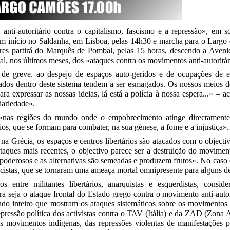
anti-autoritário contra o capitalismo, fascismo e a repressão», em s
m início no Saldanha, em Lisboa, pelas 14h30 e marcha para o Largo
es partirá do Marquês de Pombal, pelas 15 horas, descendo a Aveni
dial, nos últimos meses, dos «ataques contra os movimentos anti-autoritár
 de greve, ao despejo de espaços auto-geridos e de ocupações de 
rtados dentro deste sistema tendem a ser esmagados. Os nossos meios 
 expressar as nossas ideias, lá está a polícia à nossa espera...» – 
dariedade».
 «nas regiões do mundo onde o empobrecimento atinge directamente
ios, que se formam para combater, na sua génese, a fome e a injustiça»
 Grécia, os espaços e centros libertários são atacados com o objectivo
aques mais recentes, o objectivo parece ser a destruição do movimento
 poderosos e as alternativas são semeadas e produzem frutos». No caso 
scistas, que se tornaram uma ameaça mortal omnipresente para alguns d
s entre militantes libertários, anarquistas e esquerdistas, consi
a seja o ataque frontal do Estado grego contra o movimento anti-autor
o inteiro que mostram os ataques sistemáticos sobre os movimentos d
epressão política dos activistas contra o TAV (Itália) e da ZAD (Zona 
s movimentos indígenas, das repressões violentas de manifestações p