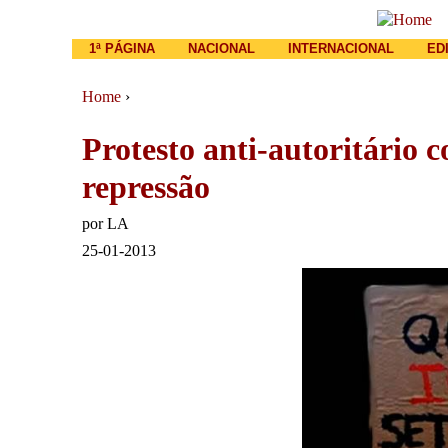
Main menu
1ª PÁGINA
NACIONAL
INTERNACIONAL
ED
Home
›
You are here
Protesto anti-autoritário c
repressão
por
LA
25-01-2013