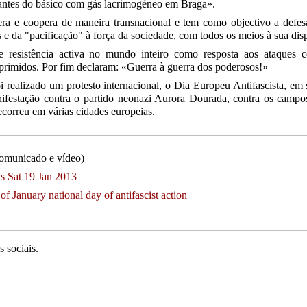
dantes do básico com gás lacrimogéneo em Braga».
era e coopera de maneira transnacional e tem como objectivo a defes
as e da "pacificação" à força da sociedade, com todos os meios à sua dis
resistência activa no mundo inteiro como resposta aos ataques 
eprimidos. Por fim declaram: «Guerra à guerra dos poderosos!»
i realizado um protesto internacional, o Dia Europeu Antifascista, em
ifestação contra o partido neonazi Aurora Dourada, contra os campo
decorreu em várias cidades europeias.
omunicado e vídeo)
sts Sat 19 Jan 2013
h of January national day of antifascist action
 sociais.